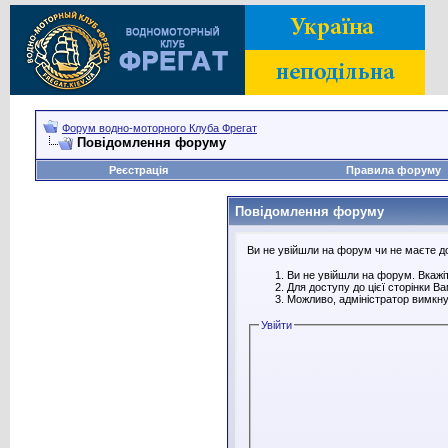
Форум водно-моторного Клуба Фрегат
Повідомлення форуму
Реєстрація
Правила форуму
Повідомлення форуму
Ви не увійшли на форум чи не маєте дос
Ви не увійшли на форум. Вкажіт
Для доступу до цієї сторінки В
Можливо, адміністратор вимкну
Увійти