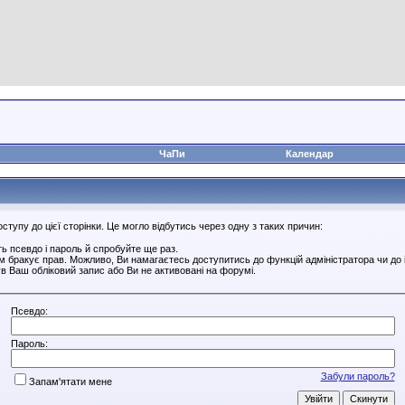
ЧаПи
Календар
тупу до цієї сторінки. Це могло відбутись через одну з таких причин:
ь псевдо і пароль й спробуйте ще раз.
ам бракує прав. Можливо, Ви намагаєтесь доступитись до функцій адміністратора чи до
в Ваш обліковий запис або Ви не активовані на форумі.
Псевдо:
Пароль:
Забули пароль?
Запам'ятати мене