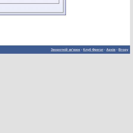
Зворотній зв'язок
-
Клуб Фрегат
-
Архів
-
Вгору