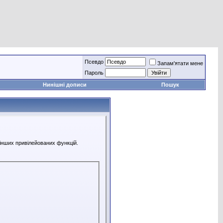
Псевдо
Запам'ятати мене
Пароль
Нинішні дописи
Пошук
 інших привілейованих функцій.