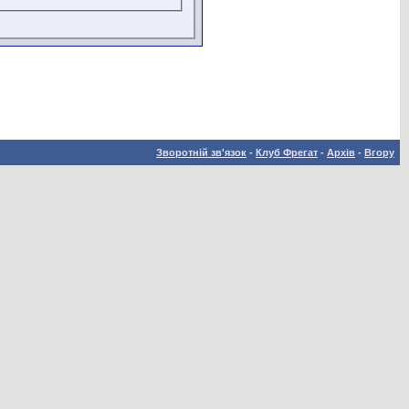
Зворотній зв'язок
-
Клуб Фрегат
-
Архів
-
Вгору