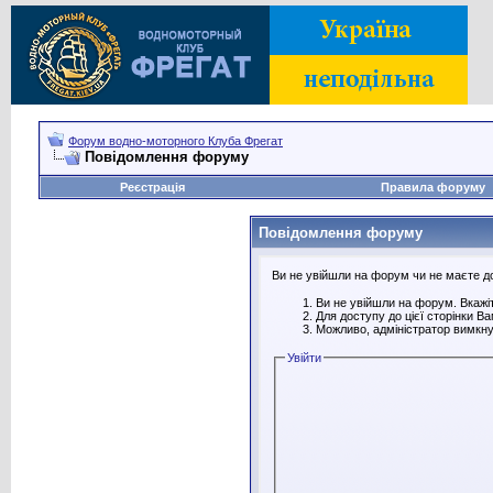
Форум водно-моторного Клуба Фрегат
Повідомлення форуму
Реєстрація
Правила форуму
Повідомлення форуму
Ви не увійшли на форум чи не маєте дос
Ви не увійшли на форум. Вкажіт
Для доступу до цієї сторінки В
Можливо, адміністратор вимкну
Увійти