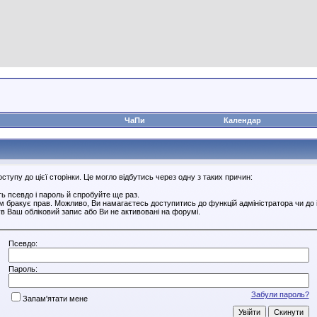
ЧаПи
Календар
тупу до цієї сторінки. Це могло відбутись через одну з таких причин:
ь псевдо і пароль й спробуйте ще раз.
ам бракує прав. Можливо, Ви намагаєтесь доступитись до функцій адміністратора чи до
в Ваш обліковий запис або Ви не активовані на форумі.
Псевдо:
Пароль:
Забули пароль?
Запам'ятати мене