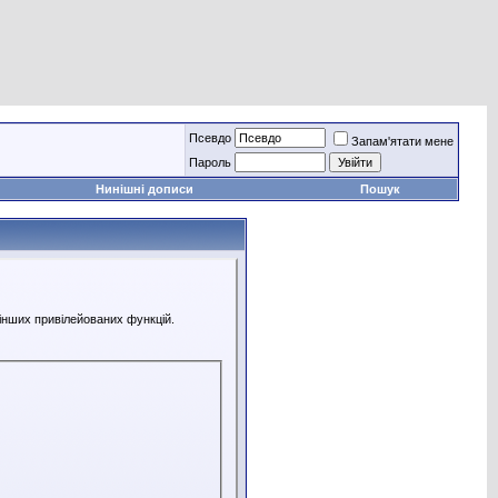
Псевдо
Запам'ятати мене
Пароль
Нинішні дописи
Пошук
 інших привілейованих функцій.