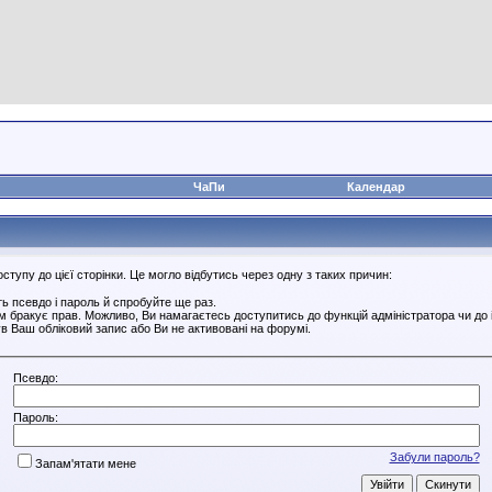
ЧаПи
Календар
тупу до цієї сторінки. Це могло відбутись через одну з таких причин:
ь псевдо і пароль й спробуйте ще раз.
ам бракує прав. Можливо, Ви намагаєтесь доступитись до функцій адміністратора чи до
в Ваш обліковий запис або Ви не активовані на форумі.
Псевдо:
Пароль:
Забули пароль?
Запам'ятати мене