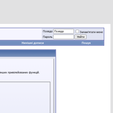
Псевдо
Запам'ятати мене
Пароль
Нинішні дописи
Пошук
 інших привілейованих функцій.