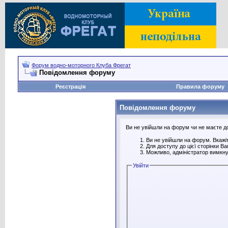
Форум водно-моторного Клуба Фрегат
Повідомлення форуму
Реєстрація
Правила форуму
Повідомлення форуму
Ви не увійшли на форум чи не маєте дос
Ви не увійшли на форум. Вкажіт
Для доступу до цієї сторінки В
Можливо, адміністратор вимкну
Увійти