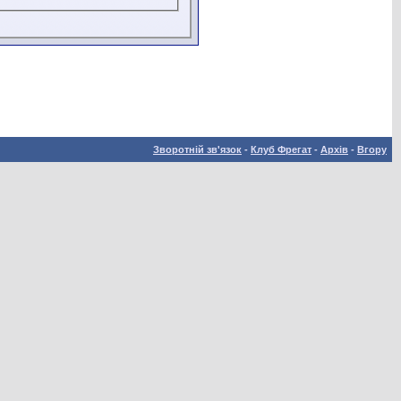
Зворотній зв'язок
-
Клуб Фрегат
-
Архів
-
Вгору