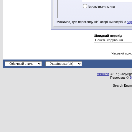
Запам'ятати мене
Можливо, для перегляду цієї сторінки потрібно
зар
Швидкий перехід
Часовий пояс
vBulletin
3.8.7 ; Copyrig
Переклад: ©
В
Search Engin