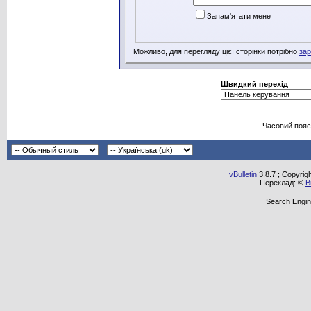
Запам'ятати мене
Можливо, для перегляду цієї сторінки потрібно
зар
Швидкий перехід
Часовий пояс
vBulletin
3.8.7 ; Copyrig
Переклад: ©
В
Search Engin