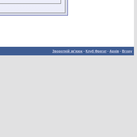
Зворотній зв'язок
-
Клуб Фрегат
-
Архів
-
Вгору