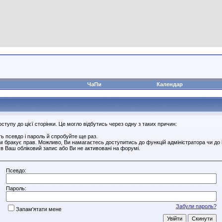
ЧаПи
Календар
тупу до цієї сторінки. Це могло відбутись через одну з таких причин:
ь псевдо і пароль й спробуйте ще раз.
ам бракує прав. Можливо, Ви намагаєтесь доступитись до функцій адміністратора чи до
в Ваш обліковий запис або Ви не активовані на форумі.
Псевдо:
Пароль:
Забули пароль?
Запам'ятати мене