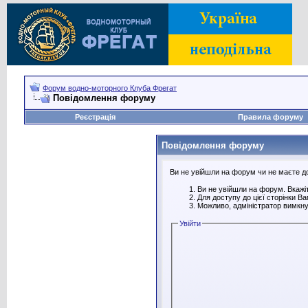
Форум водно-моторного Клуба Фрегат
Повідомлення форуму
Реєстрація
Правила форуму
Повідомлення форуму
Ви не увійшли на форум чи не маєте дос
Ви не увійшли на форум. Вкажіт
Для доступу до цієї сторінки В
Можливо, адміністратор вимкну
Увійти