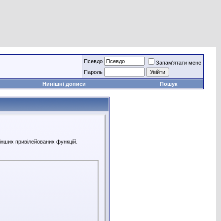
Псевдо
Запам'ятати мене
Пароль
Нинішні дописи
Пошук
 інших привілейованих функцій.