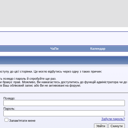
ЧаПи
Календар
тупу до цієї сторінки. Це могло відбутись через одну з таких причин:
ь псевдо і пароль й спробуйте ще раз.
ам бракує прав. Можливо, Ви намагаєтесь доступитись до функцій адміністратора чи до
в Ваш обліковий запис або Ви не активовані на форумі.
Псевдо:
Пароль:
Забули пароль?
Запам'ятати мене