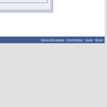
Зворотній зв'язок
-
Клуб Фрегат
-
Архів
-
Вгору