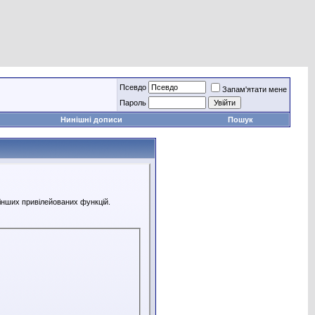
Псевдо
Запам'ятати мене
Пароль
Нинішні дописи
Пошук
 інших привілейованих функцій.