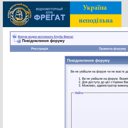
Форум водно-моторного Клуба Фрегат
Повідомлення форуму
Реєстрація
Правила форуму
Повідомлення форуму
Ви не увійшли на форум чи не маєте дос
Ви не увійшли на форум. Вкажіт
Для доступу до цієї сторінки В
Можливо, адміністратор вимкну
Увійти