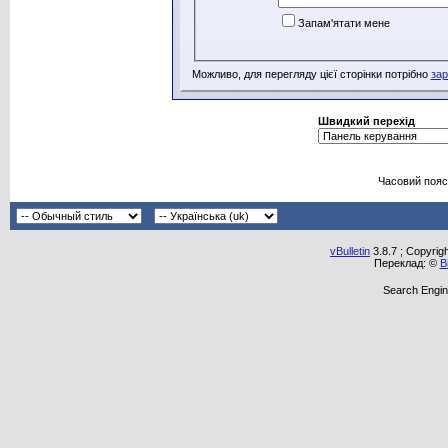
Запам'ятати мене
Можливо, для перегляду цієї сторінки потрібно
зар
Швидкий перехід
Часовий пояс
vBulletin
3.8.7 ; Copyrig
Переклад: ©
В
Search Engin