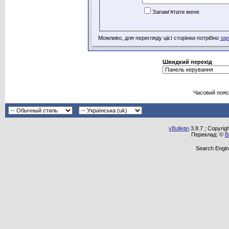
Запам'ятати мене
Можливо, для перегляду цієї сторінки потрібно
зар
Швидкий перехід
Часовий пояс
vBulletin
3.8.7 ; Copyrig
Переклад: ©
В
Search Engin