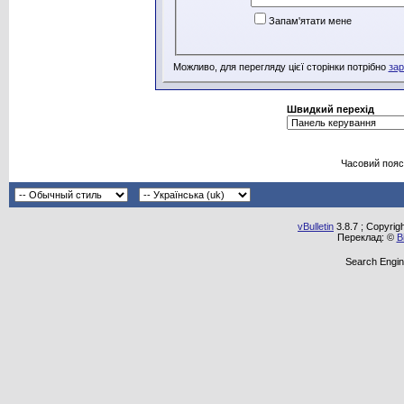
Запам'ятати мене
Можливо, для перегляду цієї сторінки потрібно
зар
Швидкий перехід
Часовий пояс
vBulletin
3.8.7 ; Copyrig
Переклад: ©
В
Search Engin