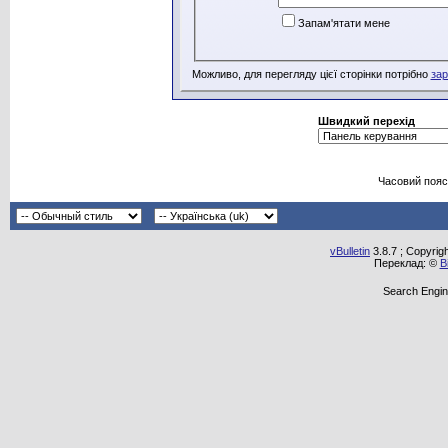
Запам'ятати мене
Можливо, для перегляду цієї сторінки потрібно
зар
Швидкий перехід
Часовий пояс
vBulletin
3.8.7 ; Copyrig
Переклад: ©
В
Search Engin