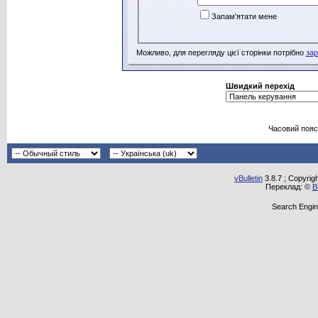
Запам'ятати мене
Можливо, для перегляду цієї сторінки потрібно
зар
Швидкий перехід
Часовий пояс
vBulletin
3.8.7 ; Copyrig
Переклад: ©
В
Search Engin