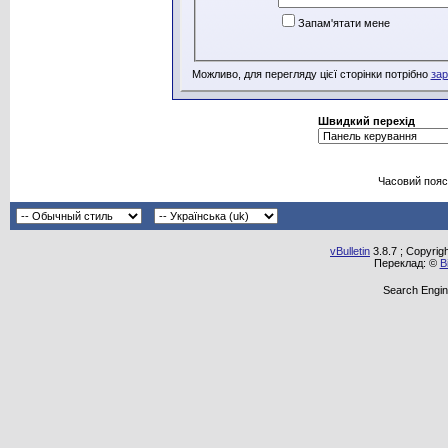
Запам'ятати мене
Можливо, для перегляду цієї сторінки потрібно
зар
Швидкий перехід
Часовий пояс
vBulletin
3.8.7 ; Copyrig
Переклад: ©
В
Search Engin