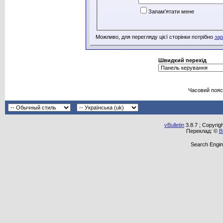
Запам'ятати мене
Можливо, для перегляду цієї сторінки потрібно
зар
Швидкий перехід
Часовий пояс
vBulletin
3.8.7 ; Copyrig
Переклад: ©
В
Search Engin