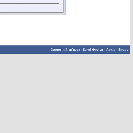
Зворотній зв'язок
-
Клуб Фрегат
-
Архів
-
Вгору