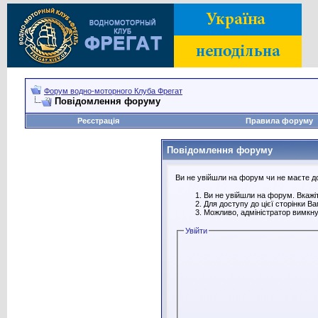
Форум водно-моторного Клуба Фрегат
Повідомлення форуму
Реєстрація
Правила форуму
Повідомлення форуму
Ви не увійшли на форум чи не маєте дос
Ви не увійшли на форум. Вкажіт
Для доступу до цієї сторінки В
Можливо, адміністратор вимкну
Увійти