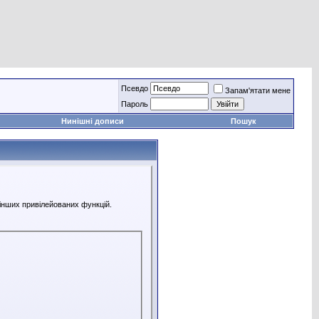
Псевдо
Запам'ятати мене
Пароль
Нинішні дописи
Пошук
 інших привілейованих функцій.