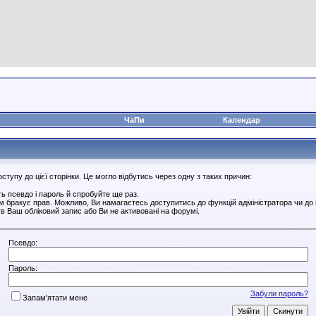
ЧаПи
Календар
тупу до цієї сторінки. Це могло відбутись через одну з таких причин:
ь псевдо і пароль й спробуйте ще раз.
ам бракує прав. Можливо, Ви намагаєтесь доступитись до функцій адміністратора чи до
в Ваш обліковий запис або Ви не активовані на форумі.
Псевдо:
Пароль:
Забули пароль?
Запам'ятати мене