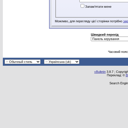
Запам'ятати мене
Можливо, для перегляду цієї сторінки потрібно
зар
Швидкий перехід
Часовий пояс
vBulletin
3.8.7 ; Copyrig
Переклад: ©
В
Search Engin