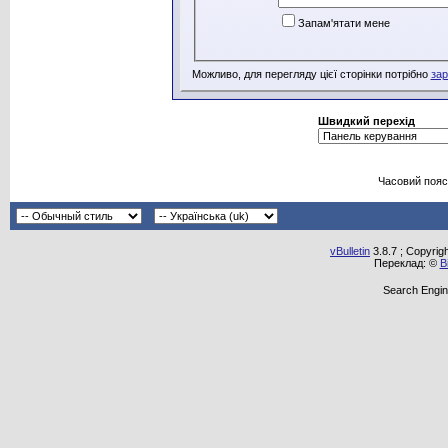
Запам'ятати мене
Можливо, для перегляду цієї сторінки потрібно
зар
Швидкий перехід
Часовий пояс
vBulletin
3.8.7 ; Copyrig
Переклад: ©
В
Search Engin