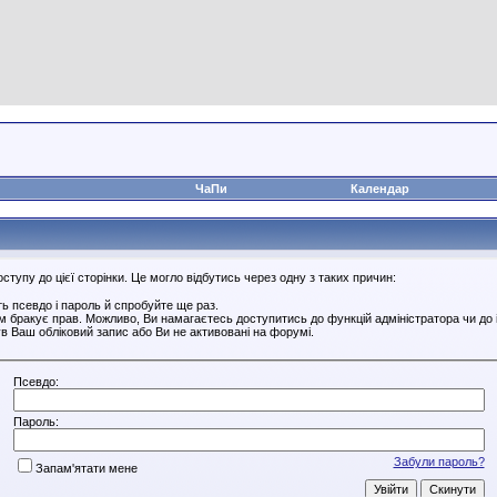
ЧаПи
Календар
тупу до цієї сторінки. Це могло відбутись через одну з таких причин:
ь псевдо і пароль й спробуйте ще раз.
ам бракує прав. Можливо, Ви намагаєтесь доступитись до функцій адміністратора чи до
в Ваш обліковий запис або Ви не активовані на форумі.
Псевдо:
Пароль:
Забули пароль?
Запам'ятати мене