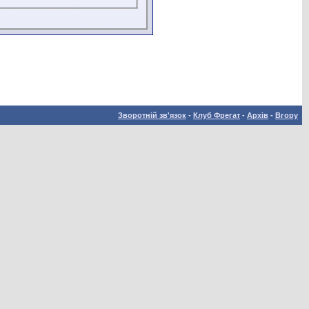
Зворотній зв'язок
-
Клуб Фрегат
-
Архів
-
Вгору