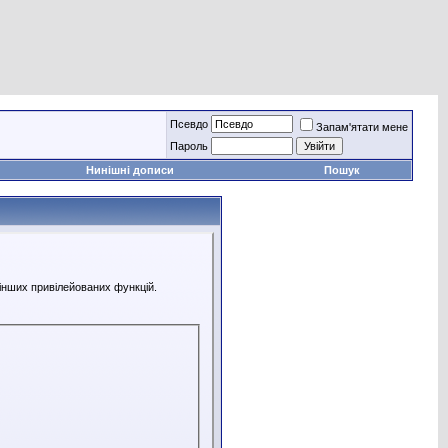
Псевдо
Запам'ятати мене
Пароль
Нинішні дописи
Пошук
 інших привілейованих функцій.