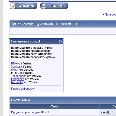
«
Поперед
Тут присутні: 1
(учасників - 0 , гостей - 1)
Ваші права у розділі
Ви
не можете
створювати теми
Ви
не можете
писати дописи
Ви
не можете
долучати файли
Ви
не можете
редагувати дописи
BB-код
є
Увімк.
Усмішки
Увімк.
[IMG]
код
Увімк.
HTML код
Вимк.
Trackbacks
are
Увімк.
Pingbacks
are
Увімк.
Refbacks
are
Увімк.
Правила форуму
Схожі теми
Тема
Ав
Продам корпус лодки КРЫМ
vasylij