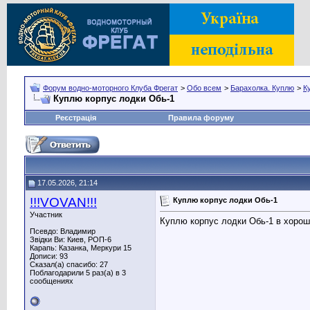
Форум водно-моторного Клуба Фрегат
>
Обо всем
>
Барахолка. Куплю
>
К
Куплю корпус лодки Обь-1
Реєстрація
Правила форуму
17.05.2026, 21:14
!!!VOVAN!!!
Куплю корпус лодки Обь-1
Участник
Куплю корпус лодки Обь-1 в хороше
Псевдо: Владимир
Звідки Ви: Киев, РОП-6
Карапь: Казанка, Меркури 15
Дописи: 93
Сказал(а) спасибо: 27
Поблагодарили 5 раз(а) в 3
сообщениях