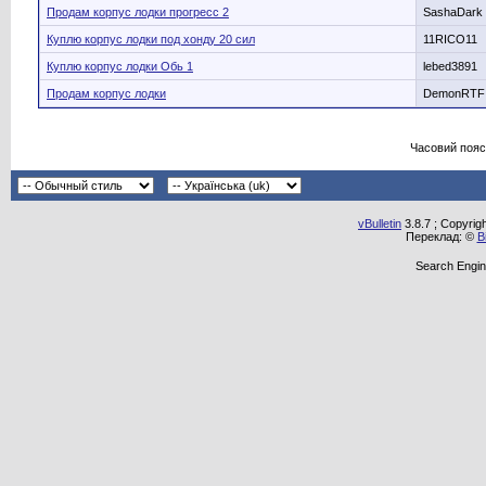
Продам корпус лодки прогресс 2
SashaDark
Куплю корпус лодки под хонду 20 сил
11RICO11
Куплю корпус лодки Обь 1
lebed3891
Продам корпус лодки
DemonRTF
Часовий пояс
vBulletin
3.8.7 ; Copyrig
Переклад: ©
В
Search Engin