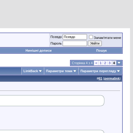
Псевдо
Запам'ятати мене
Пароль
Нинішні дописи
Пошук
Сторінка 4 з 4
<
1
2
3
4
LinkBack
Параметри теми
Параметри перегляду
#
61
(
permalink
)