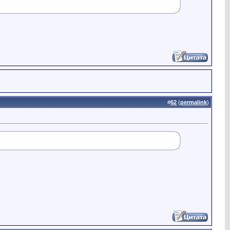
#
62
(
permalink
)