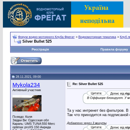
Форум водно-моторного Клуба Фрегат
>
Водномоторная тематика
>
Клуб л
Silver Bullet 525
Реєстрація
Правила форуму
28.11.2021, 09:00
Mykola234
Re: Silver Bullet 525
Активный участник
Цитата:
Допис від
rig
В Оффшоре блокирует. У м
Та у нас интренет без фильтров. В
Так что приходится на подписаной 
Псевдо: Коля
Звідки Ви: Одесская обл
Добавлено через 3 минуты
Карапь: UMS TUNA 550 Merc
optimax proXS 150 Анрида
Цитата:
Допис від
stp