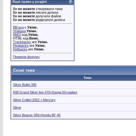
Ваші права у розділі
Ви
не можете
створювати теми
Ви
не можете
писати дописи
Ви
не можете
долучати файли
Ви
не можете
редагувати дописи
BB-код
є
Увімк.
Усмішки
Увімк.
[IMG]
код
Увімк.
HTML код
Вимк.
Trackbacks
are
Увімк.
Pingbacks
are
Увімк.
Refbacks
are
Увімк.
Правила форуму
Схожі теми
Тема
Silver Bullet 395
RIB Grand Silver line 470+Хонда 50+лафет
Silver Colibri 2002 + Mercury
Silver
Silver Beaver 450+Honda BF 40