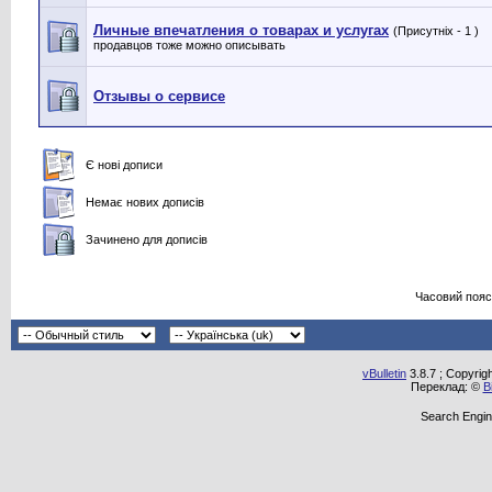
Личные впечатления о товарах и услугах
(Присутніх - 1 )
продавцов тоже можно описывать
Отзывы о сервисе
Є нові дописи
Немає нових дописів
Зачинено для дописів
Часовий пояс
vBulletin
3.8.7 ; Copyrig
Переклад: ©
В
Search Engin