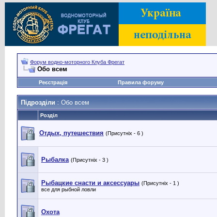
Форум водно-моторного Клуба Фрегат
Обо всем
Реєстрація
Правила форуму
Підрозділи
: Обо всем
Розділ
Отдых, путешествия
(Присутніх - 6 )
Рыбалка
(Присутніх - 3 )
Рыбацкие снасти и аксессуары
(Присутніх - 1 )
все для рыбной ловли
Охота