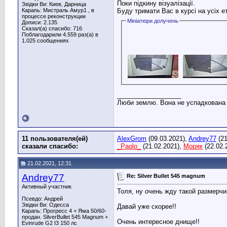
Поки підкину візуалізації.
Звідки Ви: Киев, Дарница
Карапь: Мистраль Амур1 , в
Буду тримати Вас в курсі на усіх е
процессе реконструкции
Мініатюри долучень
Дописи: 2.135
Сказал(а) спасибо: 716
Поблагодарили 4.559 раз(а) в
1.025 сообщениях
__________________
Люби землю. Вона не успадкована в
11 пользователя(ей)
AlexGrom
(09.03.2021),
Andrey77
(21
сказали cпасибо:
_Paolo_
(21.02.2021),
Моряк
(22.02.
21.02.2021, 12:31
Andrey77
Re: Silver Bullet 545 magnum
Активный участник
Толя, ну очень жду такой размерчик
Псевдо: Андрей
Звідки Ви: Одесса
Давай уже скорее!!
Карапь: Прогресс 4 + Яма 50/60-
продан. SilverBullet 545 Magnum +
Очень интересное днище!!
Evinrude G2 І3 150 лс