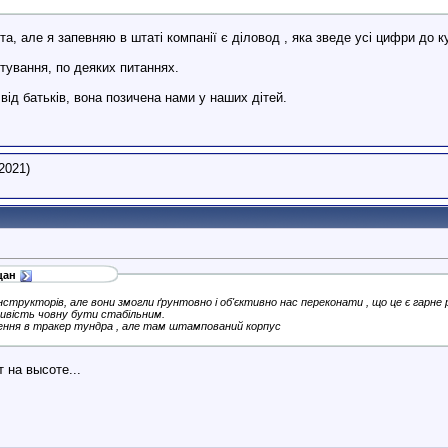
а, але я запевняю в штаті компанії є діловод , яка зведе усі цифри до куп
тування, по деяких питаннях.
ід батьків, вона позичена нами у наших дітей.
2021)
цан
структорів, але вони змогли ґрунтовно і об'єктивно нас переконати , що це є гарне
ливість човну бути стабільним.
шення в тракер тундра , але там штампований корпус
 на высоте...