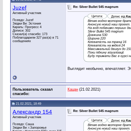
Juzef
Re: Silver Bullet 545 magnum
Активный участник
Цитата:
Допис від
Ка
Псевдо: Juzef
Вітаю водно-моторне брат
Звідки Ви: Эстония
Анонсую новий наш проект.
Карапь: Прогресс 4
На воді побачимо перших два
Дописи: 302
Silver Bullet 545 magnum
Сказал(а) спасибо: 173
Довжина 530
Поблагодарили 327 раз(а) в 71
Ширина 220
сообщениях
Кілеватість на транці 16
Кілеватість на міделі 24
Максимальний двигун до 150
Поки підкину візуалізації.
Буду тримати Вас в курсі на
Выглядит необычно, впечатляет. Э
Пользователь сказал
Кацан
(21.02.2021)
cпасибо:
21.02.2021, 18:49
Александр 154
Re: Silver Bullet 545 magnum
Активный участник
Цитата:
Допис від
Ка
Псевдо: Саша
Вітаю водно-моторне брат
Звідки Ви: г.Запорожье
Анонсую новий наш проект.