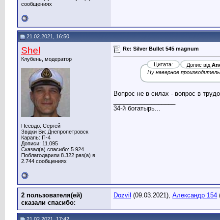
сообщениях
21.02.2021, 16:50
Shel
Re: Silver Bullet 545 magnum
Клубень, модератор
Цитата:
Допис від
An
Ну наверное производитель 
Вопрос не в силах - вопрос в труд
__________________
34-й богатырь...
Псевдо: Сергей
Звідки Ви: Днепропетровск
Карапь: П-4
Дописи: 11.095
Сказал(а) спасибо: 5.924
Поблагодарили 8.322 раз(а) в
2.744 сообщениях
2 пользователя(ей)
Dozvil
(09.03.2021),
Александр 154
сказали cпасибо:
21.02.2021, 17:42