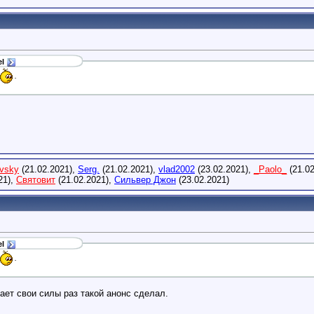
l
.
vsky
(21.02.2021),
Serg.
(21.02.2021),
vlad2002
(23.02.2021),
_Paolo_
(21.02
21),
Святовит
(21.02.2021),
Сильвер Джон
(23.02.2021)
l
.
ает свои силы раз такой анонс сделал.