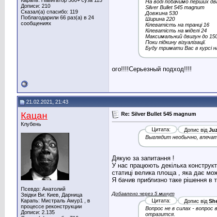
Карапь: Навигатор 500+ суза 115
На воді побачимо перших два
Дописи: 210
Silver Bullet 545 magnum
Сказал(а) спасибо: 119
Довжина 530
Поблагодарили 66 раз(а) в 24
Ширина 220
сообщениях
Кілеватість на транці 16
Кілеватість на міделі 24
Максимальний двигун до 150
Поки підкину візуалізації.
Буду тримати Вас в курсі на
ого!!!!Серьезный подход!!!!
21.02.2021, 21:43
Кацан
Re: Silver Bullet 545 magnum
Клубень
Цитата:
Допис від
Juz
Выглядит необычно, впечат
Дякую за запитання !
У нас працюють декілька конструкт
статиці велика площа , яка дає мо
Я бачив приблизно таке рішення в 
Псевдо: Анатолий
Добавлено через 5 минут
Звідки Ви: Киев, Дарница
Карапь: Мистраль Амур1 , в
Цитата:
Допис від
She
процессе реконструкции
Вопрос не в силах - вопро
Дописи: 2.135
отразится.