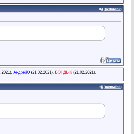
#
4
(
permalink
)
.2021),
АндрейО
(21.02.2021),
БОНДЫК
(21.02.2021),
#
5
(
permalink
)