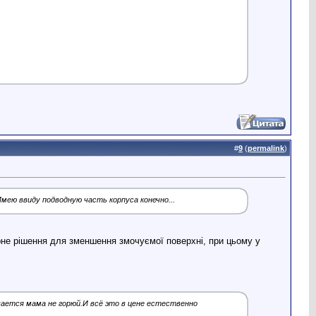
#
9
(
permalink
)
ею ввиду подводную часть корпуса конечно...
арне рішення для зменшення змочуємої поверхні, при цьому у
чается мама не горюй.И всё это в цене естественно