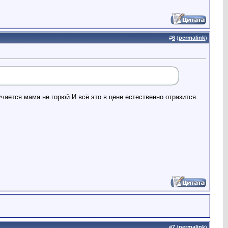
#
6
(
permalink
)
чается мама не горюй.И всё это в цене естественно отразится.
#
7
(
permalink
)