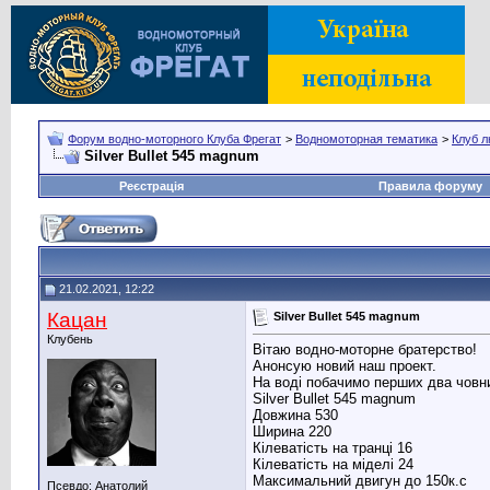
Форум водно-моторного Клуба Фрегат
>
Водномоторная тематика
>
Клуб л
Silver Bullet 545 magnum
Реєстрація
Правила форуму
21.02.2021, 12:22
Кацан
Silver Bullet 545 magnum
Клубень
Вітаю водно-моторне братерство!
Анонсую новий наш проект.
На воді побачимо перших два човни
Silver Bullet 545 magnum
Довжина 530
Ширина 220
Кілеватість на транці 16
Кілеватість на міделі 24
Максимальний двигун до 150к.с
Псевдо: Анатолий