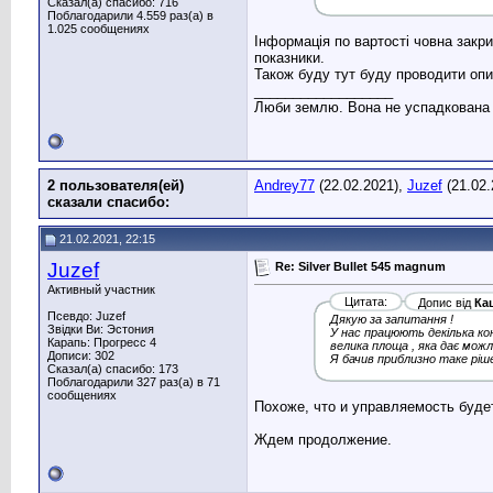
Сказал(а) спасибо: 716
Поблагодарили 4.559 раз(а) в
1.025 сообщениях
Інформація по вартості човна закрит
показники.
Також буду тут буду проводити опи
__________________
Люби землю. Вона не успадкована в
2 пользователя(ей)
Andrey77
(22.02.2021),
Juzef
(21.02.
сказали cпасибо:
21.02.2021, 22:15
Juzef
Re: Silver Bullet 545 magnum
Активный участник
Цитата:
Допис від
Ка
Псевдо: Juzef
Дякую за запитання !
Звідки Ви: Эстония
У нас працюють декілька кон
Карапь: Прогресс 4
велика площа , яка дає мож
Дописи: 302
Я бачив приблизно таке рі
Сказал(а) спасибо: 173
Поблагодарили 327 раз(а) в 71
сообщениях
Похоже, что и управляемость будет
Ждем продолжение.