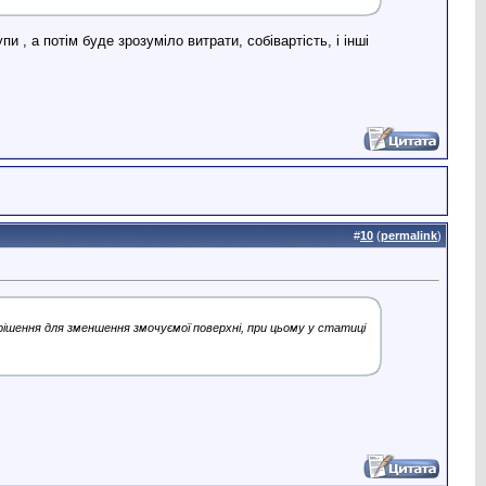
и , а потім буде зрозуміло витрати, собівартість, і інші
#
10
(
permalink
)
 рішення для зменшення змочуємої поверхні, при цьому у статиці