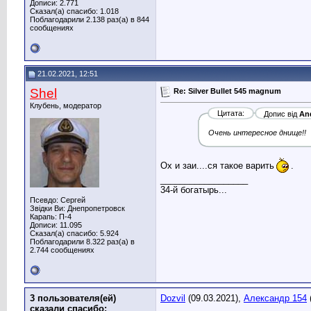
Дописи: 2.771
Сказал(а) спасибо: 1.018
Поблагодарили 2.138 раз(а) в 844
сообщениях
21.02.2021, 12:51
Shel
Re: Silver Bullet 545 magnum
Клубень, модератор
Цитата:
Допис від
An
Очень интересное днище!!
Ох и заи....ся такое варить
.
__________________
34-й богатырь...
Псевдо: Сергей
Звідки Ви: Днепропетровск
Карапь: П-4
Дописи: 11.095
Сказал(а) спасибо: 5.924
Поблагодарили 8.322 раз(а) в
2.744 сообщениях
3 пользователя(ей)
Dozvil
(09.03.2021),
Александр 154
сказали cпасибо: