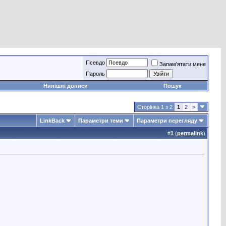
Псевдо
Запам'ятати мене
Пароль
Нинішні дописи
Пошук
Сторінка 1 з 2
1
2
>
LinkBack
Параметри теми
Параметри перегляду
#
1
(
permalink
)