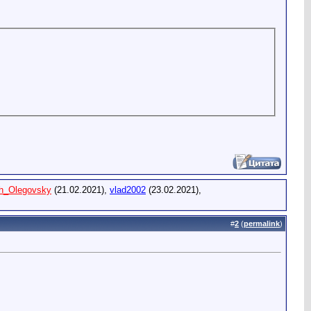
h_Olegovsky
(21.02.2021),
vlad2002
(23.02.2021),
#
2
(
permalink
)