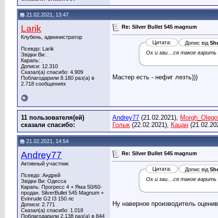
21.02.2021, 13:47
Larik
Re: Silver Bullet 545 magnum
Клубень, администратор
Цитата:
Допис від
She
Псевдо: Larik
Ох и заи....ся такое варить
Звідки Ви: .
Карапь: .
Дописи: 12.310
Сказал(а) спасибо: 4.909
Мастер есть - нефиг лезть)))
Поблагодарили 8.180 раз(а) в
2.718 сообщениях
11 пользователя(ей)
Andrey77
(21.02.2021),
Morgh_Olego
сказали cпасибо:
Голык
(22.02.2021),
Кацан
(21.02.20
21.02.2021, 14:54
Andrey77
Re: Silver Bullet 545 magnum
Активный участник
Цитата:
Допис від
She
Псевдо: Андрей
Ох и заи....ся такое варить
Звідки Ви: Одесса
Карапь: Прогресс 4 + Яма 50/60-
продан. SilverBullet 545 Magnum +
Evinrude G2 І3 150 лс
Ну наверное производитель оценив
Дописи: 2.771
Сказал(а) спасибо: 1.018
Поблагодарили 2.138 раз(а) в 844