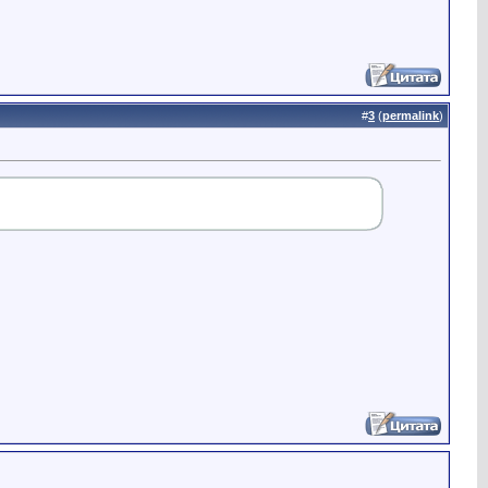
#
3
(
permalink
)