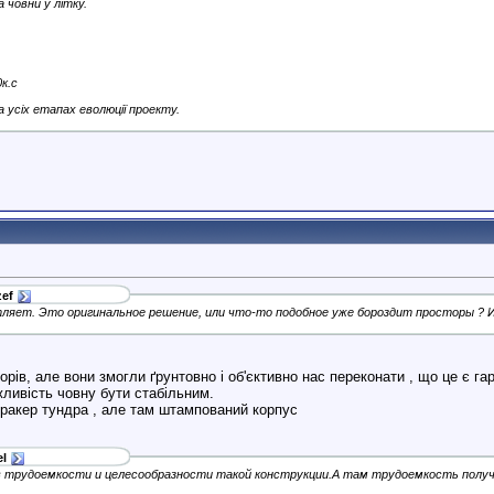
 човни у літку.
к.с
 усіх етапах еволюції проекту.
ef
ляет. Это оригинальное решение, или что-то подобное уже бороздит просторы ? Им
орів, але вони змогли ґрунтовно і об'єктивно нас переконати , що це є г
жливість човну бути стабільним.
тракер тундра , але там штампований корпус
l
с в трудоемкости и целесообразности такой конструкции.А там трудоемкость полу