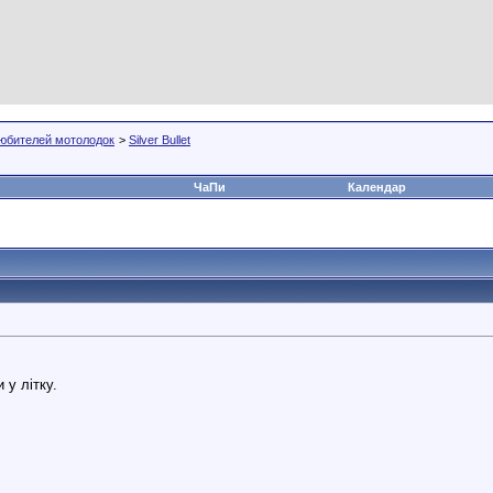
юбителей мотолодок
>
Silver Bullet
ЧаПи
Календар
 у літку.