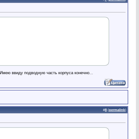
 Имею ввиду подводную часть корпуса конечно...
#
8
(
permalink
)