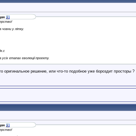
цан
ерство!
 човни у літку.
к.с
 усіх етапах еволюції проекту.
то оригинальное решение, или что-то подобное уже бороздит просторы ?
цан
ерство!