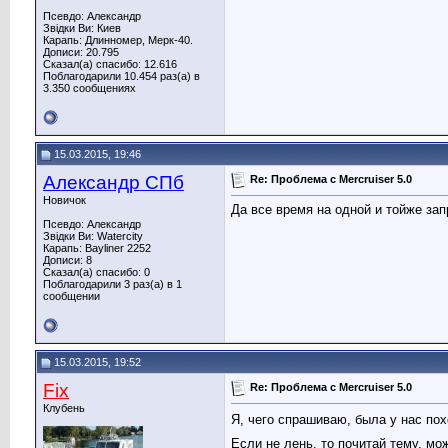
Псевдо: Александр
Звідки Ви: Киев
Карапь: Длинномер, Мерк-40.
Дописи: 20.795
Сказал(а) спасибо: 12.616
Поблагодарили 10.454 раз(а) в
3.350 сообщениях
15.03.2015, 19:46
Александр СПб
Re: Проблема с Mercruiser 5.0
Новичок
Да все время на одной и тойже зап
Псевдо: Александр
Звідки Ви: Watercity
Карапь: Bayliner 2252
Дописи: 8
Сказал(а) спасибо: 0
Поблагодарили 3 раз(а) в 1
сообщении
15.03.2015, 19:52
Fix
Re: Проблема с Mercruiser 5.0
Клубень
Я, чего спрашиваю, была у нас по
Если не лень, то почитай тему, мо