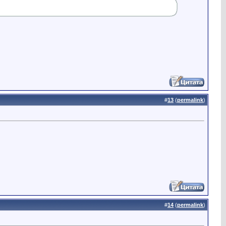
#
13
(
permalink
)
#
14
(
permalink
)