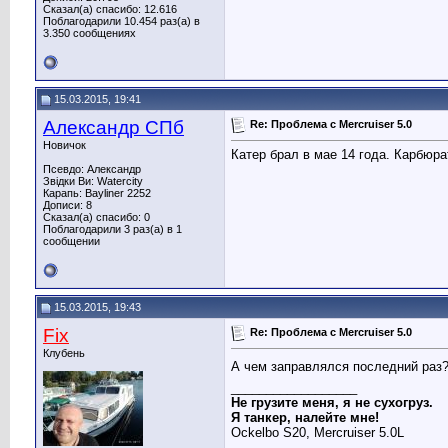
Сказал(а) спасибо: 12.616
Поблагодарили 10.454 раз(а) в
3.350 сообщениях
15.03.2015, 19:41
Александр СПб
Re: Проблема с Mercruiser 5.0
Новичок
Катер брал в мае 14 года. Карбюра
Псевдо: Александр
Звідки Ви: Watercity
Карапь: Bayliner 2252
Дописи: 8
Сказал(а) спасибо: 0
Поблагодарили 3 раз(а) в 1
сообщении
15.03.2015, 19:43
Fix
Re: Проблема с Mercruiser 5.0
Клубень
А чем заправлялся последний раз
__________________
Не грузите меня, я не сухогруз.
Я танкер, налейте мне!
Ockelbo S20, Mercruiser 5.0L