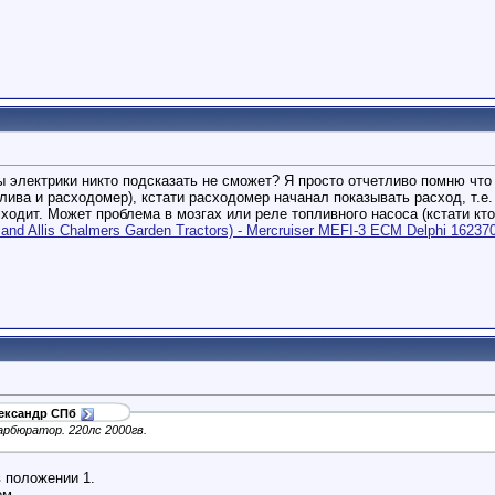
ны электрики никто подсказать не сможет? Я просто отчетливо помню чт
лива и расходомер), кстати расходомер начанал показывать расход, т.е.
сходит. Может проблема в мозгах или реле топливного насоса (кстати кто
ty and Allis Chalmers Garden Tractors) - Mercruiser MEFI-3 ECM Delphi 16237
ександр СПб
Карбюратор. 220лс 2000гв.
в положении 1.
ом.