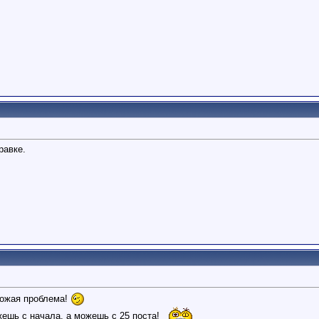
равке.
хожая проблема!
жешь с начала, а можешь с 25 поста!