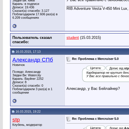
Звідки Ви: Киев
Карапь: в подписи
__________________
Дописи: 19.436
RIB Adventure Vesta V-450 Mini Lux
Сказал(а) спасибо: 3.127
Поблагодарили 17.606 раз(а) в
6.209 сообщениях
Пользователь сказал
student
(15.03.2015)
cпасибо:
16.03.2015, 17:13
Александр СПб
Re: Проблема с Mercruiser 5.0
Новичок
Цитата:
Допис від
stp
Псевдо: Александр
Карбюратор не крутит бенз
Звідки Ви: Watercity
У Вас все правильно с бенз
Карапь: Bayliner 2252
Дописи: 8
Сказал(а) спасибо: 0
Александр, у Вас Бейлайнер?
Поблагодарили 3 раз(а) в 1
сообщении
16.03.2015, 19:22
stp
Re: Проблема с Mercruiser 5.0
Клубень, модератор
Цитата:
Допис від
Ал