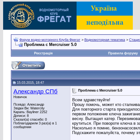
Форум водно-моторного Клуба Фрегат
>
Водномоторная тематика
>
Стаци
Проблема с Mercruiser 5.0
Реєстрація
Правила форуму
15.03.2015, 18:47
Александр СПб
Проблема с Mercruiser 5.0
Новичок
Всем здравствуйте!
Прошу помочь, может кто сталкива
Псевдо: Александр
Звідки Ви: Watercity
Для повторного старта приходилось
Карапь: Bayliner 2252
первом положение ключа зажигания
Дописи: 8
весну. Вытащил катер. Перезимова
Сказал(а) спасибо: 0
крутиться. При повороте ключа в з
Поблагодарили 3 раз(а) в 1
сообщении
Насколько я помню, бензонасосвкл
Подскажите пожалуйста, почему эт