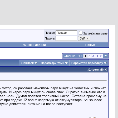
Псевдо
Запам'ятати мене
Пароль
Нинішні дописи
Пошук
Сторінка 1 з 4
1
2
3
4
>
LinkBack
Параметри теми
Параметри перегляду
#
1
(
permalink
)
 мотор, он работает максимум пару минут на холостых и глохнет.
дить. И через пару минут он снова глох. Обратил внимание что в
ывал ноль. Думал полетел топливный насос. Оставил проблему на
: при подачи 12 вольт напрямую от аккумулятора- бензонасос
пуске двигателя, питание на насос поступает.