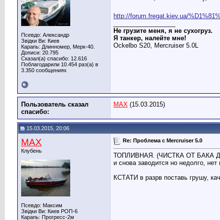
http://forum.fregat.kiev.ua/%D1%8
__________________
Не грузите меня, я не сухогруз.
Псевдо: Александр
Я танкер, налейте мне!
Звідки Ви: Киев
Ockelbo S20, Mercruiser 5.0L
Карапь: Длинномер, Мерк-40.
Дописи: 20.795
Сказал(а) спасибо: 12.616
Поблагодарили 10.454 раз(а) в
3.350 сообщениях
Пользователь сказал
MAX
(15.03.2015)
cпасибо:
15.03.2015, 20:06
MAX
Re: Проблема с Mercruiser 5.0
Клубень
ТОПЛИВНАЯ. (ЧИСТКА ОТ БАКА ДО К
и снова заводится но недолго, нет
КСТАТИ в разрв поставь грушу, ка
Псевдо: Максим
Звідки Ви: Киев РОП-6
Карапь: Прогресс-2м