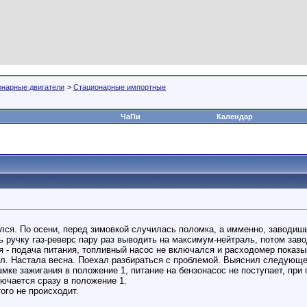
онарные двигатели
>
Стационарные импортные
ЧаПи
Календар
лся. По осени, перед зимовкой случилась поломка, а имменно, заводишь
 ручку газ-реверс пару раз выводить на максимум-нейтраль, потом заво
 - подача питания, топливный насос не включался и расходомер показ
л. Настала весна. Поехал разбираться с проблемой. Выяснил следующее
амке зажигания в положение 1, питание на бензонасос не поступает, при 
ючается сразу в положение 1.
ого не происходит.