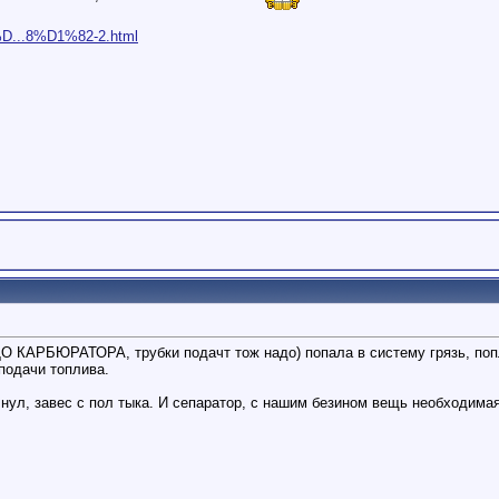
1%D...8%D1%82-2.html
АРБЮРАТОРА, трубки подачт тож надо) попала в систему грязь, попла
 подачи топлива.
чнул, завес с пол тыка. И сепаратор, с нашим безином вещь необходимая