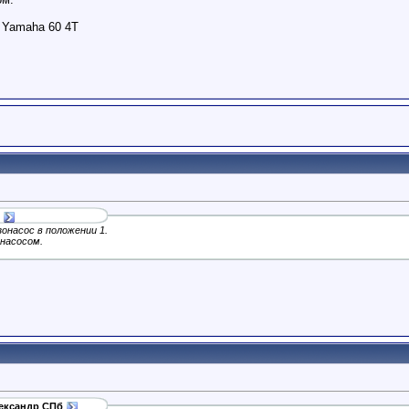
, Yamaha 60 4T
онасос в положении 1.
онасосом.
ександр СПб