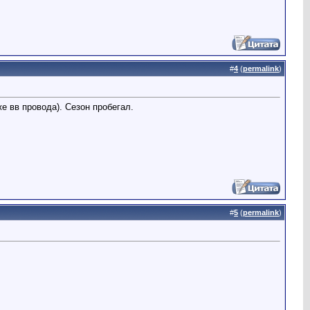
#
4
(
permalink
)
е вв провода). Сезон пробегал.
#
5
(
permalink
)