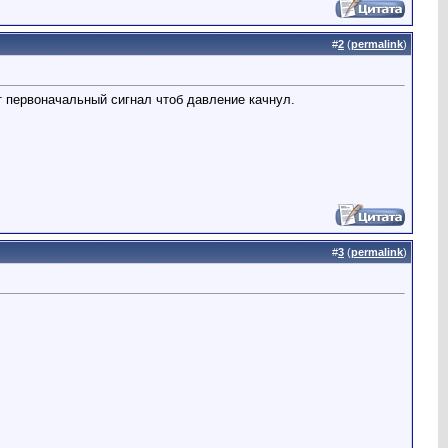
#
2
(
permalink
)
ёт первоначальный сигнал чтоб давление качнул.
#
3
(
permalink
)