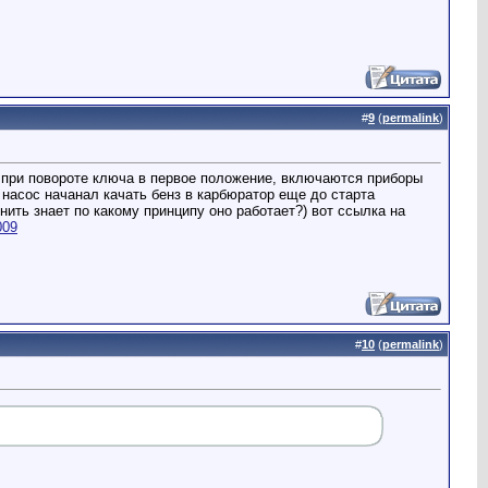
#
9
(
permalink
)
о при повороте ключа в первое положение, включаются приборы
 насос начанал качать бенз в карбюратор еще до старта
нить знает по какому принципу оно работает?) вот ссылка на
009
#
10
(
permalink
)