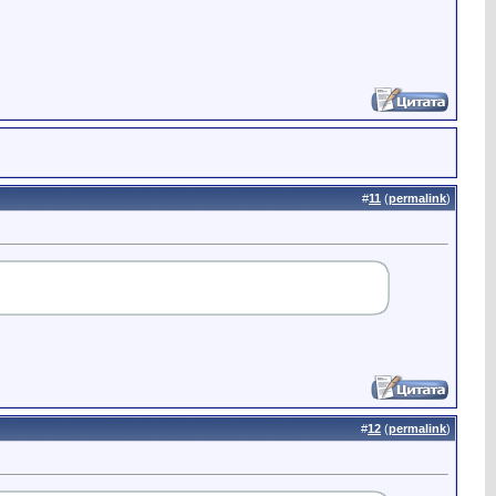
#
11
(
permalink
)
#
12
(
permalink
)