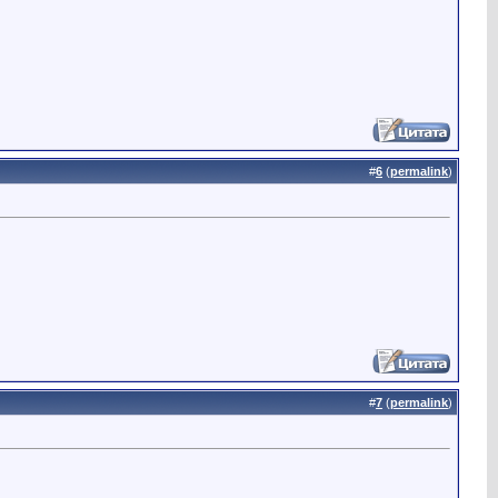
#
6
(
permalink
)
#
7
(
permalink
)