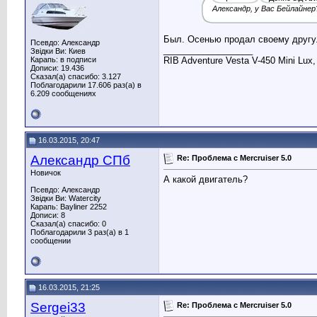
Александр, у Вас Бейлайнер
Был. Осенью продал своему другу
Псевдо: Александр
__________________
Звідки Ви: Киев
Карапь: в подписи
RIB Adventure Vesta V-450 Mini Lux
Дописи: 19.436
Сказал(а) спасибо: 3.127
Поблагодарили 17.606 раз(а) в
6.209 сообщениях
16.03.2015, 20:47
Александр СПб
Re: Проблема с Mercruiser 5.0
Новичок
А какой двигатель?
Псевдо: Александр
Звідки Ви: Watercity
Карапь: Bayliner 2252
Дописи: 8
Сказал(а) спасибо: 0
Поблагодарили 3 раз(а) в 1
сообщении
16.03.2015, 21:25
Sergei33
Re: Проблема с Mercruiser 5.0