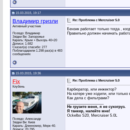
15.03.2015, 19:17
Владимир гризли
Re: Проблема с Mercruiser 5.0
Активный участник
Бензик работает только тогда , ко
Правильно должен начинать работа
Псевдо: Владимир
Звідки Ви: Запорожье
Карапь: Крым + Выхорь 40+20
Дописи: 1.682
Сказал(а) спасибо: 277
Поблагодарили 1.298 раз(а) в 483
сообщениях
15.03.2015, 19:36
Fix
Re: Проблема с Mercruiser 5.0
Клубень
Карбюратор, или инжектор?
На катере уже ходили, или только 
Как дела с фильтрами?
__________________
Не грузите меня, я не сухогруз.
Я танкер, налейте мне!
Ockelbo S20, Mercruiser 5.0L
Псевдо: Александр
Звідки Ви: Киев
Карапь: Длинномер, Мерк-40.
Дописи: 20.795