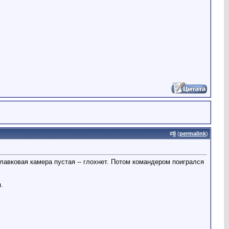
#
8
(
permalink
)
вковая камера пустая -- глохнет. Потом командером поигрался
.