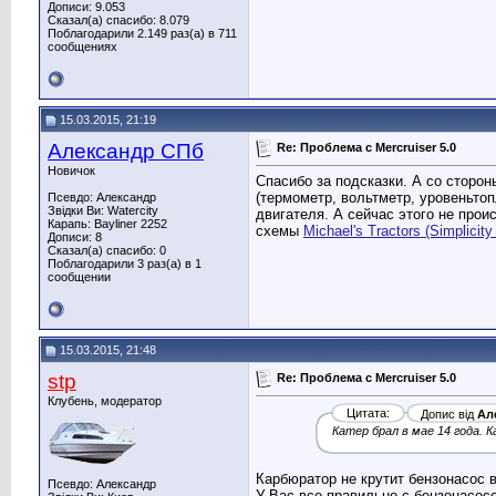
Дописи: 9.053
Сказал(а) спасибо: 8.079
Поблагодарили 2.149 раз(а) в 711
сообщениях
15.03.2015, 21:19
Александр СПб
Re: Проблема с Mercruiser 5.0
Новичок
Спасибо за подсказки. А со сторо
(термометр, вольтметр, уровеньтоп
Псевдо: Александр
Звідки Ви: Watercity
двигателя. А сейчас этого не прои
Карапь: Bayliner 2252
схемы
Michael's Tractors (Simplici
Дописи: 8
Сказал(а) спасибо: 0
Поблагодарили 3 раз(а) в 1
сообщении
15.03.2015, 21:48
stp
Re: Проблема с Mercruiser 5.0
Клубень, модератор
Цитата:
Допис від
Ал
Катер брал в мае 14 года. 
Карбюратор не крутит бензонасос 
Псевдо: Александр
У Вас все правильно с бензонасос