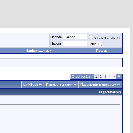
Псевдо
Запам'ятати мене
Пароль
Нинішні дописи
Пошук
Сторінка 1 з 4
1
2
3
4
>
LinkBack
Параметри теми
Параметри перегляду
#
1
(
permalink
)