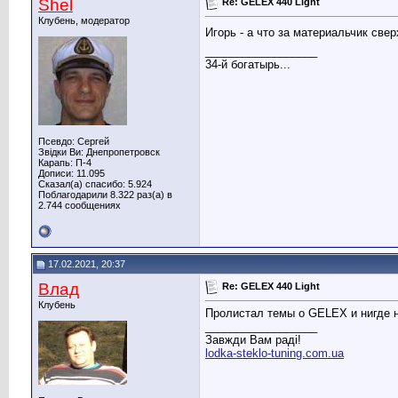
Shel
Re: GELEX 440 Light
Клубень, модератор
Игорь - а что за материальчик све
__________________
34-й богатырь...
Псевдо: Сергей
Звідки Ви: Днепропетровск
Карапь: П-4
Дописи: 11.095
Сказал(а) спасибо: 5.924
Поблагодарили 8.322 раз(а) в
2.744 сообщениях
17.02.2021, 20:37
Влад
Re: GELEX 440 Light
Клубень
Пролистал темы о GELEX и нигде н
__________________
Завжди Вам раді!
lodka-steklo-tuning.com.ua