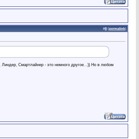
#
8
(
permalink
)
Линдер, Смартлайнер - это немного другое...)) Но в любом