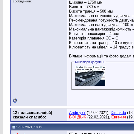
сообщениях
Ширина – 1750 мм
Висота – 780 мм
Висота транця – 508 мм
Максимальна потужність двигуна – 
Рекомендована потужність двигуна 
Максимальна вага двигуна – 100 кг
Максимальна вантажопідйомність –
Кількість пасажирів – 4 чол.
Категорія плавання ЄС – C
Кілюватість на транці – 10 градусів
Кілюватість на міделі – 14 градусів
..................................
Більше інформації та фото додам з
Мініатюри долучень
12 пользователя(ей)
Andrey77
(17.02.2021),
Dimakdo
(18.
сказали cпасибо:
БОНДЫК
(22.02.2021),
Евгенич
(19.
17.02.2021, 19:19