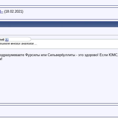
--
(18.02.2021)
vil
дешевле многих аналогов ...
подразумеваете Фурсилы или Сильвербуллиты - это здорово! Если ЮМС, 
м!