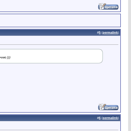
#
5
(
permalink
)
чню )))
#
6
(
permalink
)