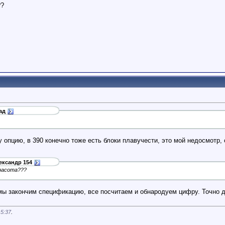
??
ад
у опцию, в 390 конечно тоже есть блоки плавучести, это мой недосмотр, с
ександр 154
красота???
мы закончим спецификацию, все посчитаем и обнародуем цифру. Точно до
15:37
.