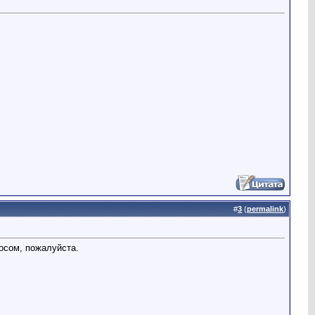
#
3
(
permalink
)
осом, пожалуйста.