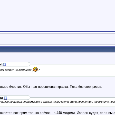
l
чик сверху на планшире
?
расиво блестит. Обычная порошковая краска. Пока без сюрпризов.
ад
нигде не нашел информацию о блоках плавучести. Если пропустил, то ткните нос
явится вот прям только сейчас - в 440 модели. Изолон будет, если вы сп