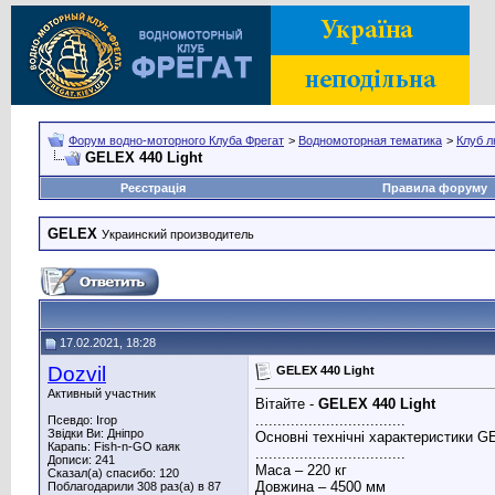
Форум водно-моторного Клуба Фрегат
>
Водномоторная тематика
>
Клуб л
GELEX 440 Light
Реєстрація
Правила форуму
GELEX
Украинский производитель
17.02.2021, 18:28
Dozvil
GELEX 440 Light
Активный участник
Вітайте -
GELEX 440 Light
..................................
Псевдо: Ігор
Звідки Ви: Дніпро
Основні технічні характеристики G
Карапь: Fish-n-GO каяк
..................................
Дописи: 241
Маса – 220 кг
Сказал(а) спасибо: 120
Довжина – 4500 мм
Поблагодарили 308 раз(а) в 87