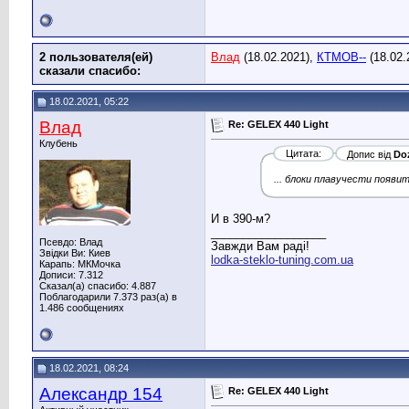
2 пользователя(ей)
Влад
(18.02.2021),
КТМОВ--
(18.02.
сказали cпасибо:
18.02.2021, 05:22
Влад
Re: GELEX 440 Light
Клубень
Цитата:
Допис від
Doz
... блоки плавучести появит
И в 390-м?
__________________
Псевдо: Влад
Завжди Вам раді!
Звідки Ви: Киев
lodka-steklo-tuning.com.ua
Карапь: МКМочка
Дописи: 7.312
Сказал(а) спасибо: 4.887
Поблагодарили 7.373 раз(а) в
1.486 сообщениях
18.02.2021, 08:24
Александр 154
Re: GELEX 440 Light