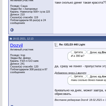
Активный участник
таки сколько денег такая красота?
Псевдо: Саша
Звідки Ви: г.Запорожье
Карапь: Навигатор 500+ суза 115
Дописи: 210
Сказал(а) спасибо: 119
Поблагодарили 66 раз(а) в 24
сообщениях
18.02.2021, 12:13
Dozvil
Re: GELEX 440 Light
Активный участник
Цитата:
Допис від
Вл
Псевдо: Ігор
И в 390-м?
Звідки Ви: Дніпро
Карапь: Fish-n-GO каяк
Дописи: 241
да, сразу не понял - пропустили эт
Сказал(а) спасибо: 120
Поблагодарили 308 раз(а) в 87
сообщениях
Добавлено через 1 минуту
Цитата:
Допис від
Ал
таки сколько денег такая 
буквально на днях, может завтра, 
обрисовать.
Востаннє редагував Dozvil: 18.02.2021 о