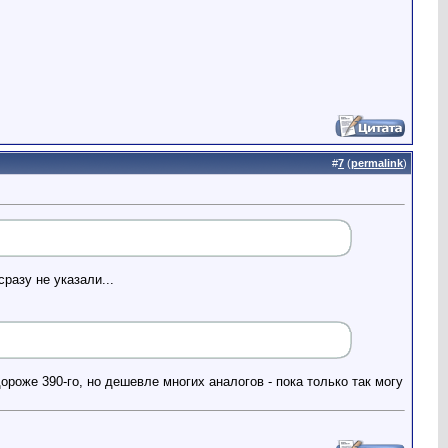
#
7
(
permalink
)
разу не указали...
роже 390-го, но дешевле многих аналогов - пока только так могу