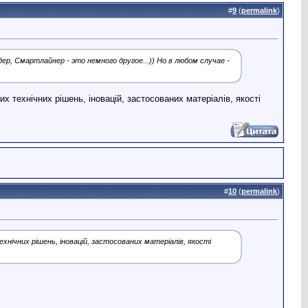
#
9
(
permalink
)
, Смартлайнер - это немного другое...)) Но в любом случае -
х технічних рішень, іновацій, застосованих матеріалів, якості
#
10
(
permalink
)
хнічних рішень, іновацій, застосованих матеріалів, якості