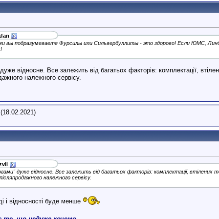
kfan
ми вы подразумеваете Фурсилы или Сильвербуллиты - это здорово! Если ЮМС, Линдер
!
дуже відносне. Все залежить від багатьох факторів: комплектації, втілени
одажного належного сервісу.
(18.02.2021)
vil
огами" дуже відносне. Все залежить від багатьох факторів: комплектації, втілених те
післяпродажного належного сервісу.
ді і відносності буде менше
є те, що недуже хочемо