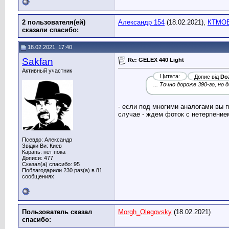
2 пользователя(ей)
Александр 154
(18.02.2021),
КТМОВ
сказали cпасибо:
18.02.2021, 17:40
Sakfan
Re: GELEX 440 Light
Активный участник
Цитата:
Допис від
Doz
... Точно дороже 390-го, но 
- если под многими аналогами вы 
случае - ждем фоток с нетерпение
Псевдо: Александр
Звідки Ви: Киев
Карапь: нет пока
Дописи: 477
Сказал(а) спасибо: 95
Поблагодарили 230 раз(а) в 81
сообщениях
Пользователь сказал
Morgh_Olegovsky
(18.02.2021)
cпасибо: