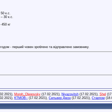
50 к.с.
– 30 к.с.
 450 кг
годом - перший човен зроблено та відправлено замовнику.
02.2021),
Morgh_Olegovsky
(17.02.2021),
Niyazovitsh
(17.02.2021),
Shel
(17
02.2021),
КТМОВ--
(17.02.2021),
Сильвер Джон
(17.02.2021),
Старпом
(18.