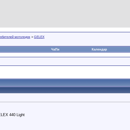
юбителей мотолодок
>
GELEX
ЧаПи
Календар
ELEX 440 Light