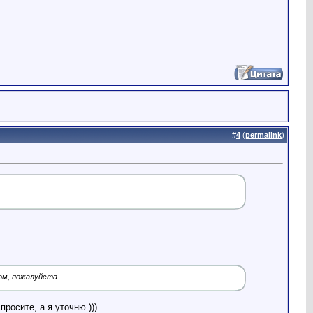
#
4
(
permalink
)
ом, пожалуйста.
росите, а я уточню )))