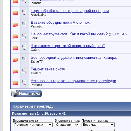
Ickarus
Термообработка шестерни задней передачи
Alexribalka
Давайте обсудим ножи Victorinox
Patriotic
Набор инструментов. Как и какой выбрать?
(
1
2
3
4
5
)
Larik
Что скажете про такой швартовный крюк?
Сайга
Беспроводной эндоскоп, инспекционная камера.
Zahar77
Ремонт тента скотч
student
Установка в гараже на причале электролебедки
Patriotic
Параметри перегляду
Показано тем з 1 по 20, всього 42
Впорядковано за
Впорядкувати за
Показати теми за