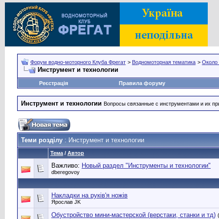
Форум водно-моторного Клуба Фрегат
>
Водномоторная тематика
>
Около
Инструмент и технологии
Реєстрація
Правила форуму
Инструмент и технологии
Вопросы связанные с инструментами и их пр
Теми розділу
: Инструмент и технологии
Тема
/
Автор
Важливо:
Новый раздел "Инструменты и технологии"
dberegovoy
Накладки на руків'я ножів
Ярослав JK
Обустройство мини-мастерской (верстаки, станки и тд)