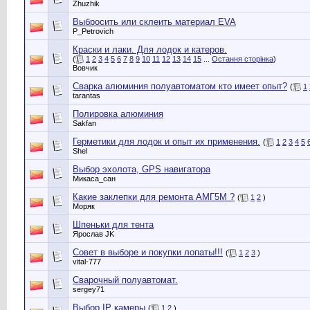
Zhuzhik
Выбросить или склеить материал ЕVA
P_Petrovich
Краски и лаки. Для лодок и катеров.
(
1
2
3
4
5
6
7
8
9
10
11
12
13
14
15
...
Остання сторінка
)
Вовчик
Сварка алюминия полуавтоматом кто имеет опыт?
(
1
tarantas
Полировка алюминия
Sakfan
Герметики для лодок и опыт их применения.
(
1
2
3
4
5
Shel
Выбор эхолота, GPS навигатора
Микаса_сан
Какие заклепки для ремонта АМГ5М ?
(
1
2
)
Моряк
Шпеньки для тента
Ярослав JK
Совет в выборе и покупки лопаты!!!
(
1
2
3
)
vital-777
Сварочный полуавтомат.
sergey71
Выбор IP камеры
(
1
2
)