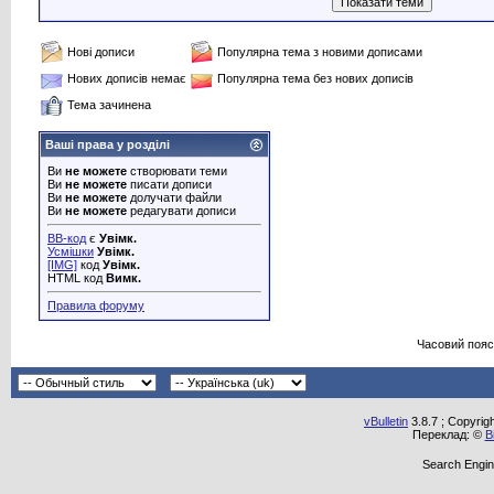
Нові дописи
Популярна тема з новими дописами
Нових дописів немає
Популярна тема без нових дописів
Тема зачинена
Ваші права у розділі
Ви
не можете
створювати теми
Ви
не можете
писати дописи
Ви
не можете
долучати файли
Ви
не можете
редагувати дописи
BB-код
є
Увімк.
Усмішки
Увімк.
[IMG]
код
Увімк.
HTML код
Вимк.
Правила форуму
Часовий пояс
vBulletin
3.8.7 ; Copyrig
Переклад: ©
В
Search Engin