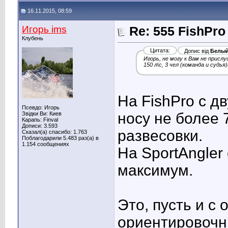
16.11.2015, 08:59
Игорь ims
Re: 555 FishPro
Клубень
Цитата:
Допис від
Белый
Игорь, не могу к Вам не присл
150 л\с, 3 чел (команда и суд
На FishPro с д
Псевдо: Игорь
носу не более 
Звідки Ви: Киев
Карапь: Finval
Дописи: 3.593
развесовки.
Сказал(а) спасибо: 1.763
Поблагодарили 5.483 раз(а) в
1.154 сообщениях
На SportAngler 
максимум.
Это, пусть и с 
ориентировоч