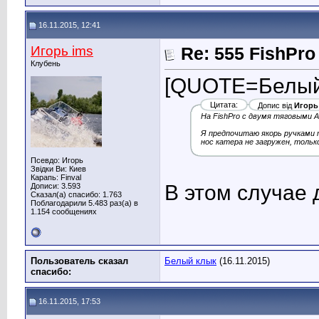
16.11.2015, 12:41
Игорь ims
Re: 555 FishPro
Клубень
[QUOTE=Белый 
Цитата:
Допис від
Игорь
На FishPro с двумя тяговыми А
Я предпочитаю якорь ручками т
нос катера не загружен, тольк
Псевдо: Игорь
Звідки Ви: Киев
Карапь: Finval
В этом случае 
Дописи: 3.593
Сказал(а) спасибо: 1.763
Поблагодарили 5.483 раз(а) в
1.154 сообщениях
Пользователь сказал
Белый клык
(16.11.2015)
cпасибо:
16.11.2015, 17:53