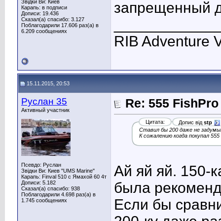
Звідки Ви: Киев
запрещенный д
Карапь: в подписи
Дописи: 19.436
Сказал(а) спасибо: 3.127
____________
Поблагодарили 17.606 раз(а) в
6.209 сообщениях
RIB Adventure 
15.11.2015, 20:53
Руслан 35
Re: 555 FishPro
Активный участник
Цитата:
Допис від
stp
Ставил бы 200 даже не задумы
К сожалению когда покупал 555
Псевдо: Руслан
Ай яй яй. 150-
Звідки Ви: Киев "UMS Marine"
Карапь: Finval 510 с Ямахой 60 4т
Дописи: 5.182
была рекомен
Сказал(а) спасибо: 938
Поблагодарили 4.698 раз(а) в
Если бы сравни
1.745 сообщениях