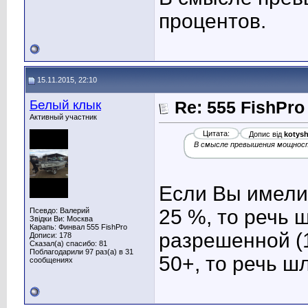
процентов.
15.11.2015, 22:10
Белый клык
Re: 555 FishPro
Активный участник
Цитата:
Допис від
kotys
В смысле превышения мощност
Если Вы имели
25 %, то речь
Псевдо: Валерий
Звідки Ви: Москва
Карапь: Финвал 555 FishPro
разрешенной (1
Дописи: 178
Сказал(а) спасибо: 81
Поблагодарили 97 раз(а) в 31
50+, то речь ш
сообщениях