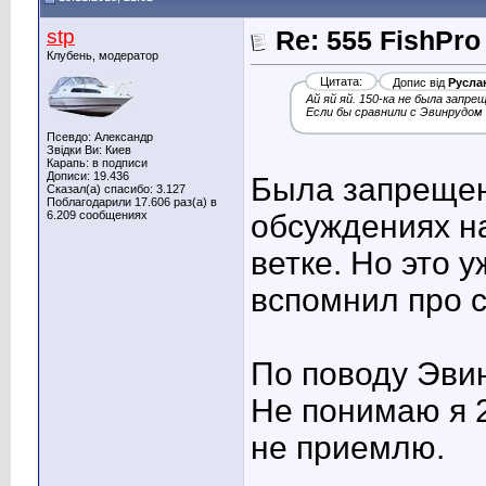
stp
Re: 555 FishPro
Клубень, модератор
Цитата:
Допис від
Русла
Ай яй яй. 150-ка не была запр
Если бы сравнили с Эвинрудом 1
Псевдо: Александр
Звідки Ви: Киев
Карапь: в подписи
Дописи: 19.436
Была запрещена
Сказал(а) спасибо: 3.127
Поблагодарили 17.606 раз(а) в
6.209 сообщениях
обсуждениях н
ветке. Но это 
вспомнил про 
По поводу Эвин
Не понимаю я 2
не приемлю.
____________