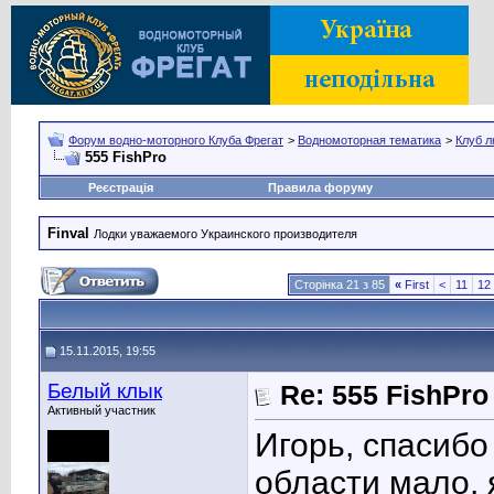
Форум водно-моторного Клуба Фрегат
>
Водномоторная тематика
>
Клуб л
555 FishPro
Реєстрація
Правила форуму
Finval
Лодки уважаемого Украинского производителя
Сторінка 21 з 85
«
First
<
11
12
15.11.2015, 19:55
Белый клык
Re: 555 FishPro
Активный участник
Игорь, спасибо 
области мало, 