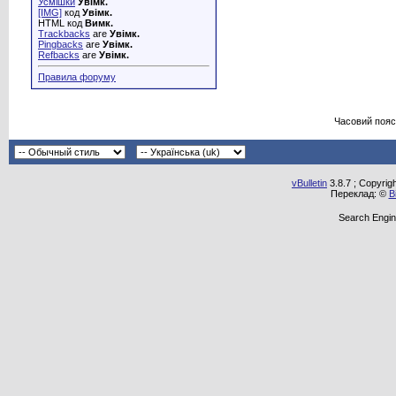
Усмішки
Увімк.
[IMG]
код
Увімк.
HTML код
Вимк.
Trackbacks
are
Увімк.
Pingbacks
are
Увімк.
Refbacks
are
Увімк.
Правила форуму
Часовий пояс
vBulletin
3.8.7 ; Copyrig
Переклад: ©
В
Search Engin