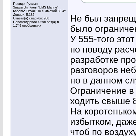
Псевдо: Руслан
Звідки Ви: Киев "UMS Marine"
Карапь: Finval 510 с Ямахой 60 4т
Дописи: 5.182
Не был запреще
Сказал(а) спасибо: 938
Поблагодарили 4.698 раз(а) в
1.745 сообщениях
было ограниче
У 555-того это
по поводу расч
разработке про
разговоров неб
но в данном сл
Ограничение в 
ходить свыше 8
На коротеньком
избытком, даже
чтоб по воздуху