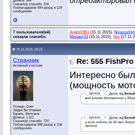
отредактировал 
Дописи: 546
Сказал(а) спасибо: 316
Поблагодарили 584 раз(а) в 128
сообщениях
7 пользователя(ей)
Anatol1961
(15.11.2015),
Niyazovitsh
сказали cпасибо:
Михаил33
(15.11.2015),
Чиз
(17.11.2
15.11.2015, 20:22
Странник
Re: 555 FishPro
Активный участник
Интересно был
(мощность мото
Цитата:
Допис від
Белый
мне вполне достаточно и 90(ка
Псевдо: Олег
Звідки Ви: Измаил
Карапь: Мечтаем
Дописи: 1.112
Цитата:
Допис від
Белый
Сказал(а) спасибо: 720
и если ходить до 90 км\ч допу
Поблагодарили 995 раз(а) в 236
прочел).
сообщениях