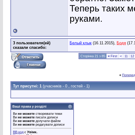
Теперь таких м
руками.
3 пользователя(ей)
Белый клык
(16.11.2015),
Бодя
(17.
сказали cпасибо:
Сторінка 21 з 85
«
First
<
11
12
«
Поперед
Тут присутні: 1
(учасників - 0 , гостей - 1)
Ваші права у розділі
Ви
не можете
створювати теми
Ви
не можете
писати дописи
Ви
не можете
долучати файли
Ви
не можете
редагувати дописи
BB-код
є
Увімк.