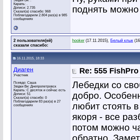
Звідки Ви: .
Карапь: .
поднять можно
Дописи: 2.735
Сказал(а) спасибо: 968
Поблагодарили 2.804 раз(а) в 985
сообщениях
2 пользователя(ей)
hooker
(17.11.2015),
Белый клык
(16
сказали cпасибо:
16.11.2015, 18:33
Диаген
Re: 555 FishPro
Участник
Лебедки со сво
Псевдо: Саша
Звідки Ви: Днепропетровск
Карапь: С десяток и сейчас есть
добро. Особенн
Дописи: 51
Сказал(а) спасибо: 0
Поблагодарили 83 раз(а) в 27
любит стоять в
сообщениях
якоря - все ра
потом можно ча
обратно. Замет