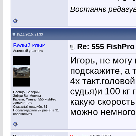
Востаннє редагув
15.11.2015, 21:33
Белый клык
Re: 555 FishPro
Активный участник
Игорь, не могу
подскажите, а т
4х такт.головой
судья)и 100 кг
Псевдо: Валерий
Звідки Ви: Москва
какую скорост
Карапь: Финвал 555 FishPro
Дописи: 178
Сказал(а) спасибо: 81
можно немного 
Поблагодарили 97 раз(а) в 31
сообщениях