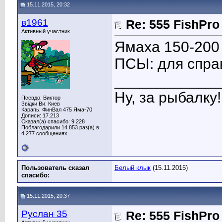
15.11.2015, 20:32
в1961
Re: 555 FishPro
Активный участник
Ямаха 150-200 
ПСЫ: для спра
____________
Ну, за рыбалку!
Псевдо: Виктор
Звідки Ви: Киев
Карапь: ФинВал 475 Яма-70
Дописи: 17.213
Сказал(а) спасибо: 9.228
Поблагодарили 14.853 раз(а) в
4.277 сообщениях
Пользователь сказал
Белый клык
(15.11.2015)
cпасибо:
15.11.2015, 20:37
Руслан 35
Re: 555 FishPro