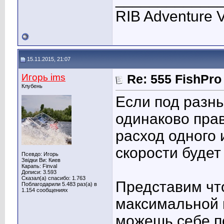
RIB Adventure 
15.11.2015, 21:07
Игорь ims
Re: 555 FishPro
Клубень
Если под разн
одинаково прав
расход одного 
скорости будет
Псевдо: Игорь
Звідки Ви: Киев
Карапь: Finval
Дописи: 3.593
Сказал(а) спасибо: 1.763
Представим чт
Поблагодарили 5.483 раз(а) в
1.154 сообщениях
максимальной 
можешь себе п