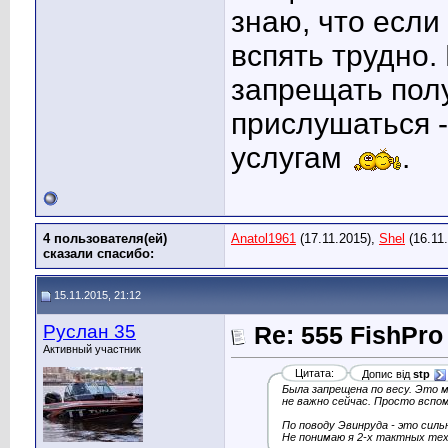
знаю, что если
вспять трудно.
запрещать полу
прислушаться 
услугам
.
4 пользователя(ей)
Anatol1961
(17.11.2015),
Shel
(16.11
сказали cпасибо:
15.11.2015, 21:12
Руслан 35
Re: 555 FishPro
Активный участник
Цитата:
Допис від
stp
Была запрещена по весу. Это 
не важно сейчас. Просто вспом
По поводу Эвинруда - это силь
Не понимаю я 2-х тактных техн