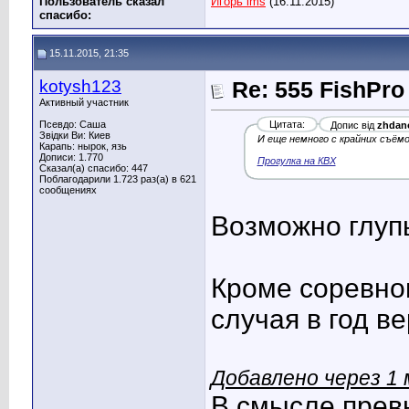
Пользователь сказал
Игорь ims
(16.11.2015)
cпасибо:
15.11.2015, 21:35
kotysh123
Re: 555 FishPro
Активный участник
Псевдо: Саша
Цитата:
Допис від
zhdan
Звідки Ви: Киев
И еще немного с крайних съёмо
Карапь: нырок, язь
Дописи: 1.770
Прогулка на КВХ
Сказал(а) спасибо: 447
Поблагодарили 1.723 раз(а) в 621
сообщениях
Возможно глупы
Кроме соревнов
случая в год ве
Добавлено через 1
В смысле прев