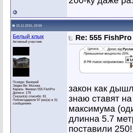
200-ку даже ра
15.11.2015, 20:59
Белый клык
Re: 555 FishPro
Активный участник
Цитата:
Допис від
Русла
Превышение мощности 25%.
В РФ такое неприемлимо.
Псевдо: Валерий
закон как дышл
Звідки Ви: Москва
Карапь: Финвал 555 FishPro
Дописи: 178
знаю ставят на
Сказал(а) спасибо: 81
Поблагодарили 97 раз(а) в 31
сообщениях
максимума (од
длинна 5.7 ме
поставили 250