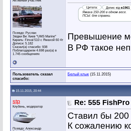
Активный участник
Цитата:
Допис від
в1961
Ямаха 150-200 в одном весе.
ПСЫ: для справки.
Псевдо: Руслан
Превышение м
Звідки Ви: Киев "UMS Marine"
Карапь: Finval 510 с Ямахой 60 4т
Дописи: 5.182
В РФ такое не
Сказал(а) спасибо: 938
Поблагодарили 4.698 раз(а) в
1.745 сообщениях
Пользователь сказал
Белый клык
(15.11.2015)
cпасибо:
15.11.2015, 20:44
stp
Re: 555 FishPro
Клубень, модератор
Ставил бы 200
К сожалению ко
Псевдо: Александр