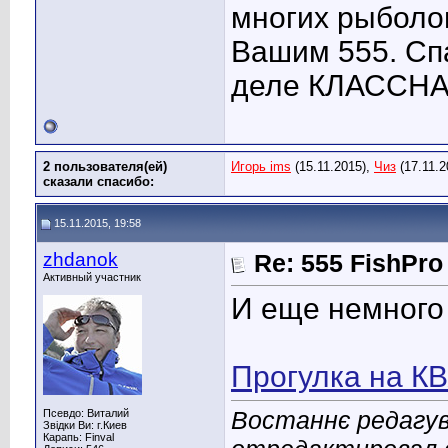
многих рыболо
Вашим 555. Спа
деле КЛАССНА
2 пользователя(ей)
Игорь ims
(15.11.2015),
Чиз
(17.11.2
сказали cпасибо:
15.11.2015, 19:58
zhdanok
Re: 555 FishPro
Активный участник
И еще немного 
Прогулка на К
Востаннє редагув
Псевдо: Виталий
Звідки Ви: г.Киев
Карапь: Finval