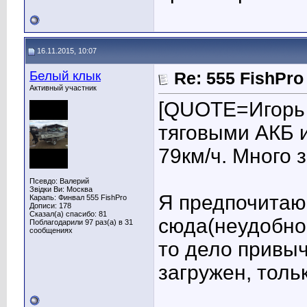
16.11.2015, 10:07
Белый клык
Re: 555 FishPro
Активный участник
[QUOTE=Игорь 
тяговыми АКБ и
79км/ч. Много 
Псевдо: Валерий
Звідки Ви: Москва
Я предпочитаю 
Карапь: Финвал 555 FishPro
Дописи: 178
Сказал(а) спасибо: 81
сюда(неудобно 
Поблагодарили 97 раз(а) в 31
сообщениях
то дело привыч
загружен, толь