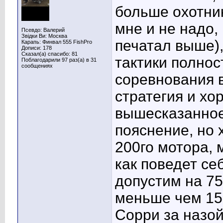
больше охотник
мне и не надо,
Псевдо: Валерий
Звідки Ви: Москва
печатал выше),
Карапь: Финвал 555 FishPro
Дописи: 178
Сказал(а) спасибо: 81
тактики полнос
Поблагодарили 97 раз(а) в 31
сообщениях
соревнования в
стратегия и хо
вышесказанное
пояснение, но 
200го мотора, 
как поведет се
допустим на 7
меньше чем 150
Сорри за назо