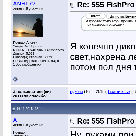
ANRI-72
Re: 555 FishPro
Активный участник
Цитата:
Допис від
Белый
Я предпочитаю якорь ручками т
нос катера не загружен
Псевдо: Andrey
Я конечно дико
Звідки Ви: Черкаси
Карапь: Finval475evo YAMAHA 60
Дописи: 5.619
свет,нахрена л
Сказал(а) спасибо: 3.779
Поблагодарили 2.984 раз(а) в
потом пол дня 
1.056 сообщениях
3 пользователя(ей)
rigzone
(16.11.2015),
Белый клык
(1
сказали cпасибо:
16.11.2015, 18:11
A
Re: 555 FishPro
Активный участник
Ну, руками при
Псевдо: .