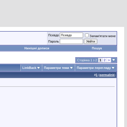
Псевдо
Запам'ятати мене
Пароль
Нинішні дописи
Пошук
Сторінка 1 з 2
1
2
>
LinkBack
Параметри теми
Параметри перегляду
#
1
(
permalink
)