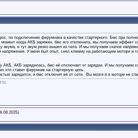
прос, по подключению ферумника в качестве стартерного. Бмс при полно
в момент когда АКБ заряжен, бмс его отключила, мы получаем эффект с
ку акума, и тут акум резко вышел из чата. И мы получаем скачок напря
и напряжения. У меня был опыт, снял клемму на работающем моторе и г
дку АКБ, АКБ зарядилась, бмс её отключает от зарядки. И мы получаем 
ех кто ставит ферумник на стартерную цепь.
стью зарядится, и бмс отключит её от сети. -Вы мозги в в моторе не спа
8:52
.
6.08.2025)