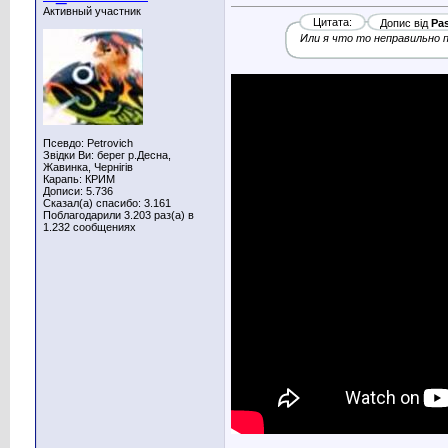
Активный участник
Цитата:
Допис від
Pas
Или я что то неправильно 
Псевдо: Petrovich
Звідки Ви: берег р.Десна,
Жавинка, Чернігів
Карапь: КРИМ
Дописи: 5.736
Сказал(а) спасибо: 3.161
Поблагодарили 3.203 раз(а) в
1.232 сообщениях