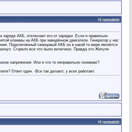
#
3
(
permalink
)
м заряде АКБ, отключает его от зарядки .Если я правильно
нятой клеммы на АКБ при заведённом двигателе. Генератор у нас
жения. Подключённый свинцовый АКБ он в какой то мере является
азонул. Сгорело все что было включено. Правда это Жигули
скачок напряжения. Или я что то неправильно понимаю?
лите? Ответ один. -Все так делают, у всех работает.
#
4
(
permalink
)