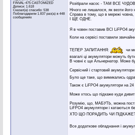
FINVAL-475 CASTOMIZED
Розібрали насос - ТАМ ВСЕ ЧУДОВО
Дописи: 1.618
Нічого не лишалося, як везти йог
Сказал(а) спасибо: 538
Поблагодарили 1.837 раз(а) в 448
Справа в тому, що в мережі човна,
сообщениях
І ЩЕ ОДНЕ.
Я в човен поставив ВСІ LiFPO4 ак
Коли на сервісі поставили звича
ТЕПЕР ЗАПИТАННЯ:
чи мо
взагалі ці акумулятори можуть бут
В човні є ще Альнернатор. Може б
Сервісний і стартовий акумулятори
Було ще таке, що вимикались одра
Також є LiFPO4 акумулятори на 24
Може хтось що підкаже куди дивит
Розумію, що, МАБУТЬ, можна поста
LiFPO4 акумулятори і катаються бе
ХТО ЩО ПОРАДИТЬ ЧИ ПІДКАЖЕ
Все додаткове обладнання і акумул