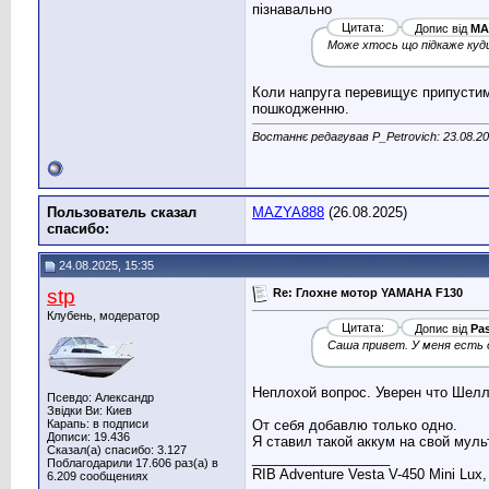
пізнавально
Цитата:
Допис від
MA
Може хтось що підкаже куд
Коли напруга перевищує припустимі
пошкодженню.
Востаннє редагував P_Petrovich: 23.08.2
Пользователь сказал
MAZYA888
(26.08.2025)
cпасибо:
24.08.2025, 15:35
stp
Re: Глохне мотор YAMAHA F130
Клубень, модератор
Цитата:
Допис від
Pas
Саша привет. У меня есть 
Неплохой вопрос. Уверен что Шелл 
Псевдо: Александр
Звідки Ви: Киев
Карапь: в подписи
От себя добавлю только одно.
Дописи: 19.436
Я ставил такой аккум на свой мул
Сказал(а) спасибо: 3.127
__________________
Поблагодарили 17.606 раз(а) в
RIB Adventure Vesta V-450 Mini Lux
6.209 сообщениях