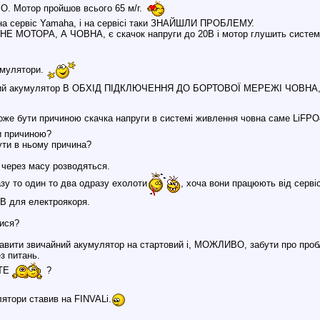
. Мотор пройшов всього 65 м/г.
о на сервіс Yamaha, і на сервісі таки ЗНАЙШЛИ ПРОБЛЕМУ.
 НЕ МОТОРА, А ЧОВНА, є скачок напруги до 20В і мотор глушить система
умулятори.
йний акумулятор В ОБХІД ПІДКЛЮЧЕННЯ ДО БОРТОВОЇ МЕРЕЖІ ЧОВНА, мо
же бути причиною скачка напруги в системі живлення човна саме LiFP
и причиною?
ути в ньому причина?
 через масу розводяться.
зу то один то два одразу ехолоти
, хоча вони працюють від серв
 В для електроякоря.
ися?
вити звичайний акумулятор на стартовий і, МОЖЛИВО, забути про пробле
з питань.
ТЕ
?
ятори ставив на FINVALi.