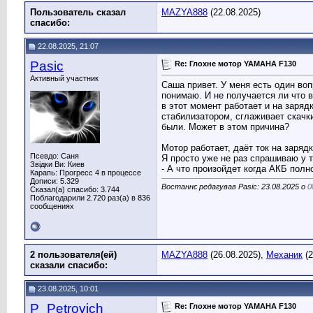
Пользователь сказал
MAZYA888
(22.08.2025)
cпасибо:
22.08.2025, 21:07
Pasic
Re: Глохне мотор YAMAHA F130
Активный участник
Саша привет. У меня есть один во
понимаю. И не получается ли что 
в этот момент работает и на заряд
стабилизатором, сглаживает скачк
были. Может в этом причина?
Мотор работает, даёт ток на заря
Псевдо: Саня
Я просто уже не раз спрашиваю у т
Звідки Ви: Киев
- А что произойдет когда АКБ полно
Карапь: Прогресс 4 в процессе
Дописи: 5.329
Востаннє редагував Pasic: 23.08.2025 о
0
Сказал(а) спасибо: 3.744
Поблагодарили 2.720 раз(а) в 836
сообщениях
2 пользователя(ей)
MAZYA888
(26.08.2025),
Механик
(2
сказали cпасибо:
23.08.2025, 10:01
P_Petrovich
Re: Глохне мотор YAMAHA F130