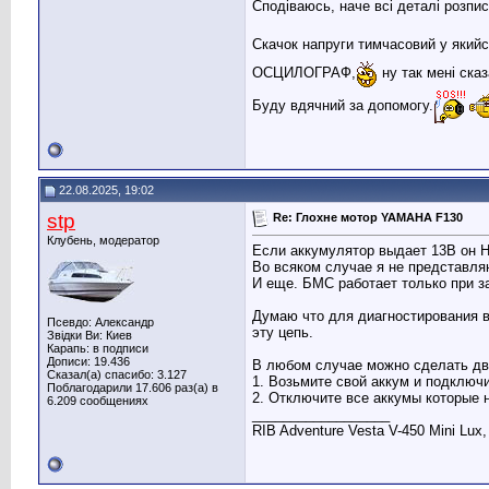
Сподіваюсь, наче всі деталі розпис
Скачок напруги тимчасовий у якийс
ОСЦИЛОГРАФ,
ну так мені сказ
Буду вдячний за допомогу.
22.08.2025, 19:02
stp
Re: Глохне мотор YAMAHA F130
Клубень, модератор
Если аккумулятор выдает 13В он 
Во всяком случае я не представля
И еще. БМС работает только при за
Думаю что для диагностирования в
Псевдо: Александр
эту цепь.
Звідки Ви: Киев
Карапь: в подписи
Дописи: 19.436
В любом случае можно сделать дв
Сказал(а) спасибо: 3.127
1. Возьмите свой аккум и подключи
Поблагодарили 17.606 раз(а) в
2. Отключите все аккумы которые н
6.209 сообщениях
__________________
RIB Adventure Vesta V-450 Mini Lux