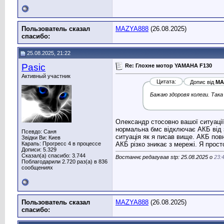
Пользователь сказал
MAZYA888
(26.08.2025)
cпасибо:
25.08.2025, 21:22
Pasic
Re: Глохне мотор YAMAHA F130
Активный участник
Цитата:
Допис від
MA
Бажаю здоровя колеги. Така 
Олександр стосовно вашої ситуації
нормальна бмс відключає АКБ від з
Псевдо: Саня
ситуація як я писав вище. АКБ пов
Звідки Ви: Киев
Карапь: Прогресс 4 в процессе
АКБ різко зникає з мережі. Я прост
Дописи: 5.329
Сказал(а) спасибо: 3.744
Востаннє редагував stp: 25.08.2025 о
23:
Поблагодарили 2.720 раз(а) в 836
сообщениях
Пользователь сказал
MAZYA888
(26.08.2025)
cпасибо: