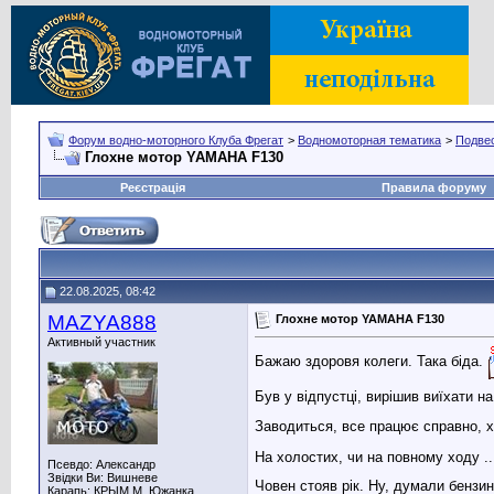
Форум водно-моторного Клуба Фрегат
>
Водномоторная тематика
>
Подве
Глохне мотор YAMAHA F130
Реєстрація
Правила форуму
22.08.2025, 08:42
MAZYA888
Глохне мотор YAMAHA F130
Активный участник
Бажаю здоровя колеги. Така біда.
Був у відпустці, вирішив виїхати на 
Заводиться, все працює справно, х
На холостих, чи на повному ходу ....
Псевдо: Александр
Звідки Ви: Вишневе
Човен стояв рік. Ну, думали бензин,
Карапь: КРЫМ М, Южанка,