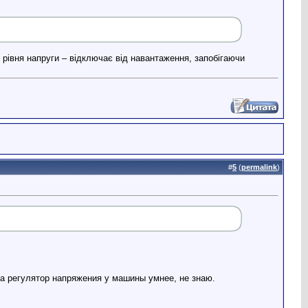
 рівня напруги – відключає від навантаження, запобігаючи
#
5
(
permalink
)
да регулятор напряжения у машины умнее, не знаю.