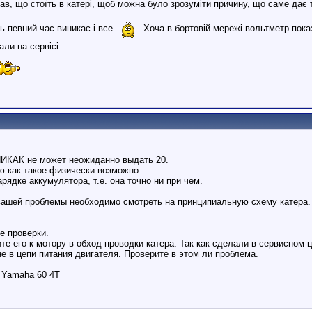
ав, що стоїть в катері, щоб можна було зрозуміти причину, що саме дає 
ь певний час виникає і все.
Хоча в бортовій мережі вольтметр показ
али на сервісі.
НИКАК не может неожиданно выдать 20.
ю как такое физически возможно.
рядке аккумулятора, т.е. она точно ни при чем.
ашей проблемы необходимо смотреть на принципиальную схему катера. 
е проверки.
те его к мотору в обход проводки катера. Так как сделали в сервисном 
е в цепи питания двигателя. Проверите в этом ли проблема.
, Yamaha 60 4T