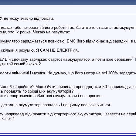
, не можу вчасно відповісти.
тах, або некоректній його роботі. Так, багато хто ставить такі акумулят
му, хто їх робив. Чекаю на результат.
и акумулятор заряджається повністю, БМС його відключає від зарядки і в
а скільки я розумію. Я САМ НЕ ЕЛЕКТРИК.
? Він спочатку заряджає стартовий акумулятор, а потім вже сервісний. І,
ути той самий скачок?
холоти ввімкнені і музика. Не думаю, що його мотор на всі 100% зарядит
ються і без проблем? Може бути причина в проводці, там КЗ наприклад де
сь порадять по збірці цих акумуляторів?
наших спортсменів робив такі акумулятори і все працює.
деталь в акумуляторі попалась і на цьому все закінчиться.
у наприклад відключити від стартерного акумулятора, і завести на серв
скачок?