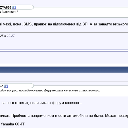
ZYA888
и дивитися?
 межі, вона ,BMS, працює на відключення від ЗП. А за занадто низького
025 о
10:27
.
ic
один вопрос, по подключению ферумника в качестве стартерного.
на него ответит, если читает форум конечно...
ьтиван. Проблем с напряжением в сети автомобиля не было. Может прав
, Yamaha 60 4T