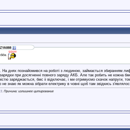
ZYA888
біда.
. На днях познайомився на роботі з людиною, займається збиранням лифер
арядки при досягненні повного заряду АКБ. Але так робить не кожна бм
ністю заряджається, бмс іі відключає, і ми отримуємо скачок напруги, т
о не знаю як можна зібрати електрику в човні щоб там звідкись з'являлос
43
. Причина: излишнее цитирование