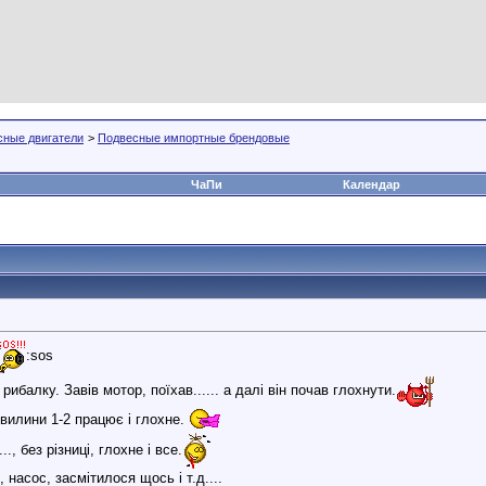
сные двигатели
>
Подвесные импортные брендовые
ЧаПи
Календар
:sos
рибалку. Завів мотор, поїхав...... а далі він почав глохнути.
вилини 1-2 працює і глохне.
., без різниці, глохне і все.
 насос, засмітилося щось і т.д....