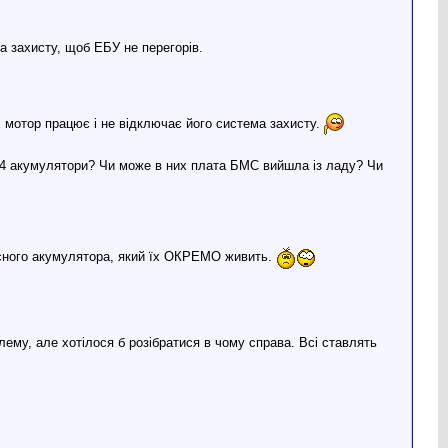
 захисту, щоб ЕБУ не перегорів.
тор працює і не відключає його система захисту.
O4 акумулятори? Чи може в них плата БМС вийшла із ладу? Чи
існого акумулятора, який їх ОКРЕМО живить.
му, але хотілося б розібратися в чому справа. Всі ставлять