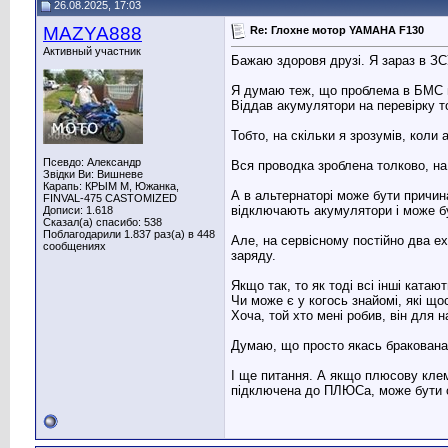
26.08.2025, 17:03
MAZYA888
Re: Глохне мотор YAMAHA F130
Активный участник
Бажаю здоровя друзі. Я зараз в ЗСУ
Я думаю теж, що проблема в БМС пла
Віддав акумулятори на перевірку то
Тобто, на скільки я зрозумів, кол
Псевдо: Александр
Вся проводка зроблена толково, н
Звідки Ви: Вишневе
Карапь: КРЫМ М, Южанка,
А в альтернаторі може бути причина
FINVAL-475 CASTOMIZED
відключають акумулятори і може б
Дописи: 1.618
Сказал(а) спасибо: 538
Поблагодарили 1.837 раз(а) в 448
Але, на сервісному постійно два е
сообщениях
заряду.
Якщо так, то як тоді всі інші ката
Чи може є у когось знайомі, які що
Хоча, той хто мені робив, він для 
Думаю, що просто якась бракована 
І ще питання. А якщо плюсову клем
підключена до ПЛЮСа, може бути 