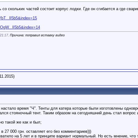
со скольких частей состоит корпус лодки. Где он сгибается а где свари
bT...lI5b5&index=15
OgW...lI5b5&index=14
21:17
. Причина: поправил вставку видео
11.2015)
 настало время "Ч". Тенты для катера которые были изготовлены одновр
ался стояночный тент. Таким образом на сегодняшний день стал вопрос и
но такой же как и был;
в 27 000 грн. оставляет его без комментариев)))
хватило на 5 лет и в принципе вариант нормальный. Но есть мнение, что