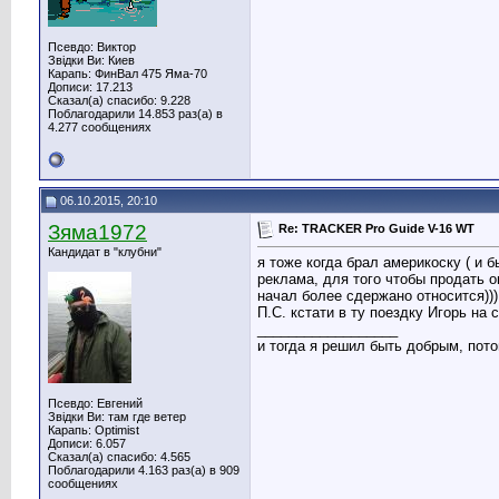
Псевдо: Виктор
Звідки Ви: Киев
Карапь: ФинВал 475 Яма-70
Дописи: 17.213
Сказал(а) спасибо: 9.228
Поблагодарили 14.853 раз(а) в
4.277 сообщениях
06.10.2015, 20:10
Зяма1972
Re: TRACKER Pro Guide V-16 WT
Кандидат в "клубни"
я тоже когда брал америкоску ( и 
реклама, для того чтобы продать о
начал более сдержано относится)))
П.С. кстати в ту поездку Игорь на
__________________
и тогда я решил быть добрым, потом
Псевдо: Евгений
Звідки Ви: там где ветер
Карапь: Optimist
Дописи: 6.057
Сказал(а) спасибо: 4.565
Поблагодарили 4.163 раз(а) в 909
сообщениях