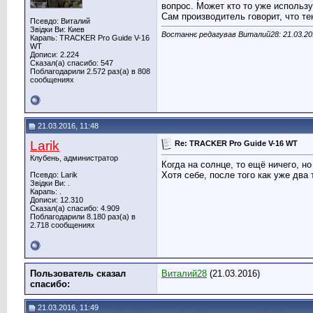
вопрос. Может кто то уже использ
Сам производитель говорит, что те
Псевдо: Виталий
Звідки Ви: Киев
Востаннє редагував Виталий28: 21.03.2
Карапь: TRACKER Pro Guide V-16
WT
Дописи: 2.224
Сказал(а) спасибо: 547
Поблагодарили 2.572 раз(а) в 808
сообщениях
21.03.2016, 11:48
Larik
Re: TRACKER Pro Guide V-16 WT
Клубень, администратор
Когда на солнце, то ещё ничего, н
Хотя себе, после того как уже дв
Псевдо: Larik
Звідки Ви: .
Карапь: .
Дописи: 12.310
Сказал(а) спасибо: 4.909
Поблагодарили 8.180 раз(а) в
2.718 сообщениях
Пользователь сказал
Виталий28
(21.03.2016)
cпасибо:
21.03.2016, 11:49