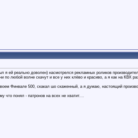
был я ей реально доволен) насмотрелся рекламных роликов производител
ни по любой волне скачут и все у них клёво и красиво, а я как на КВХ р
 своем Финвале 500, скакал шо скаженный, а я думаю, настоящий производ
у что понял - патронов на всех не хватит....