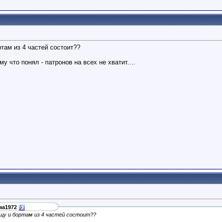
там из 4 частей состоит??
у что понял - патронов на всех не хватит....
ма1972
щу и бортам из 4 частей состоит??