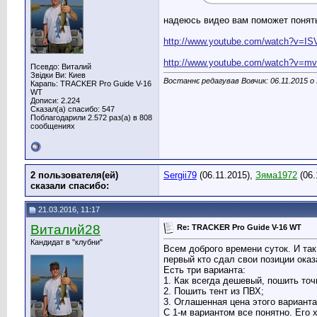
надеюсь видео вам поможет понять 
http://www.youtube.com/watch?v=ISV
http://www.youtube.com/watch?v=mv
Псевдо: Виталий
Звідки Ви: Киев
Востаннє редагував Вовчик: 06.11.2015 о
Карапь: TRACKER Pro Guide V-16
WT
Дописи: 2.224
Сказал(а) спасибо: 547
Поблагодарили 2.572 раз(а) в 808
сообщениях
2 пользователя(ей)
Sergii79
(06.11.2015),
Зяма1972
(06.
сказали cпасибо:
21.03.2016, 11:17
Виталий28
Re: TRACKER Pro Guide V-16 WT
Кандидат в "клубни"
Всем доброго времени суток. И так
первый кто сдал свои позиции оказ
Есть три варианта:
1. Как всегда дешевый, пошить точ
2. Пошить тент из ПВХ;
3. Оглашенная цена этого варианта 
С 1-м вариантом все понятно. Его 