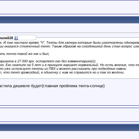
талий28
к. И так настало время "Ч". Тенты для катера которые были изготовлены одноврем
ции оказался стояночный тент. Таким образом на сегодняшний день стал вопрос изг
ить точно такой же как и был;
арианта в 27 000 грн. оставляет его без комментариев)))
но. Его хватило на 5 лет и в принципе вариант нормальный. Но есть мнение, что 
то уже использует тенты из ПВХ и может рассказать про подводные камни.
 что тент громоздкий, в одиночку с ним не справится но и так по мелочи.
астила дешевле будет(главная проблема тента-солнце)