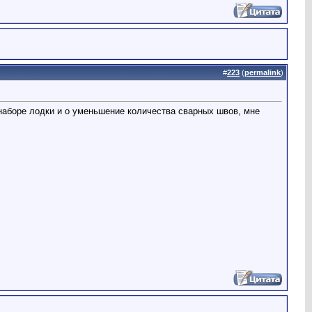
#
223
(
permalink
)
наборе лодки и о уменьшение количества сварных швов, мне