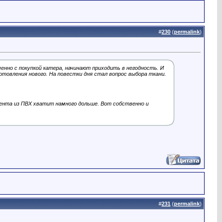
#
230
(
permalink
)
енно с покупкой катера, начинают приходить в негодность. И
отовления нового. На повестки дня стал вопрос выбора ткани.
тента из ПВХ хватит намного дольше. Вот собственно и
#
231
(
permalink
)