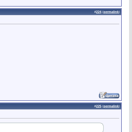
#
224
(
permalink
)
#
225
(
permalink
)