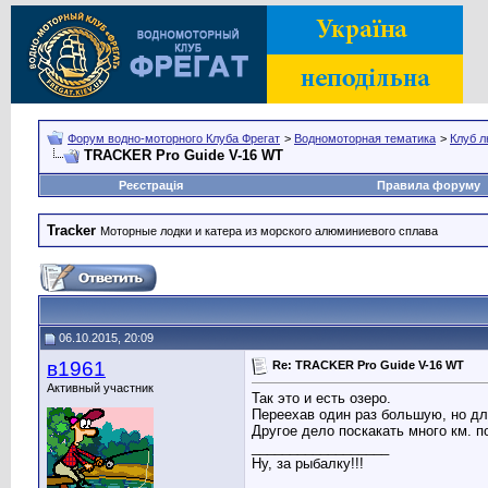
Форум водно-моторного Клуба Фрегат
>
Водномоторная тематика
>
Клуб л
TRACKER Pro Guide V-16 WT
Реєстрація
Правила форуму
Tracker
Моторные лодки и катера из морского алюминиевого сплава
06.10.2015, 20:09
в1961
Re: TRACKER Pro Guide V-16 WT
Активный участник
Так это и есть озеро.
Переехав один раз большую, но дли
Другое дело поскакать много км. п
__________________
Ну, за рыбалку!!!