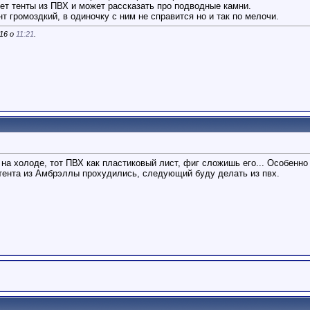
ует тенты из ПВХ и может рассказать про подводные камни.
нт громоздкий, в одиночку с ним не справится но и так по мелочи.
016 о
11:21
.
о на холоде, тот ПВХ как пластиковый лист, фиг сложишь его... Особенн
а тента из Амбрэллы прохудились, следующий буду делать из пвх.