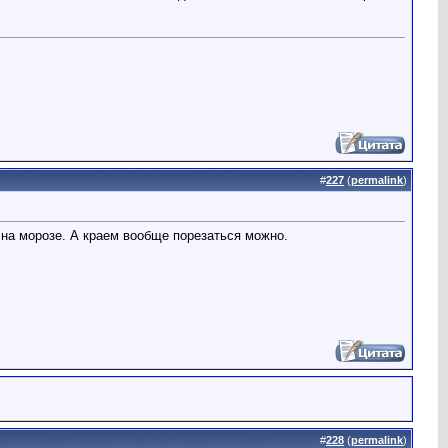
#
227
(
permalink
)
о на морозе. А краем вообще порезаться можно.
#
228
(
permalink
)