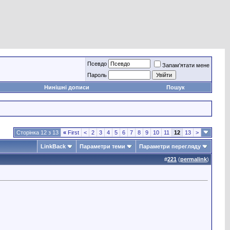
Псевдо
Запам'ятати мене
Пароль
Нинішні дописи
Пошук
Сторінка 12 з 13
«
First
<
2
3
4
5
6
7
8
9
10
11
12
13
>
LinkBack
Параметри теми
Параметри перегляду
#
221
(
permalink
)