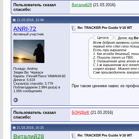
Пользователь сказал
Виталий28
(21.03.2016)
cпасибо:
21.03.2016, 12:46
ANRI-72
Re: TRACKER Pro Guide V-16 WT
Активный участник
Цитата:
Допис від
Ви
Всем доброго времени суто
первый кто сдал свои пози
Есть три варианта:
1. Как всегда дешевый, пош
2. Пошить тент из ПВХ;
3. Оглашенная цена этого в
С 1-м вариантом все понят
Псевдо: Andrey
созрел вопрос. Может кто 
Звідки Ви: Черкаси
Сам производитель говорит,
Карапь: Finval475evo YAMAHA 60
Дописи: 5.619
Сказал(а) спасибо: 3.779
При таком ценнике навес из профн
Поблагодарили 2.984 раз(а) в
1.056 сообщениях
Пользователь сказал
БОНДЫК
(21.03.2016)
cпасибо:
21.03.2016, 15:15
Виталий28
Re: TRACKER Pro Guide V-16 WT