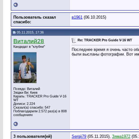
Пользователь сказал
в1961
(06.10.2015)
cпасибо:
05.11.2015, 17:36
Виталий28
Re: TRACKER Pro Guide V-16 WT
Кандидат в "клубни"
Последнее время я очень часто об
были высланы фотографии. Вот ими
Псевдо: Виталий
Звідки Ви: Киев
Карапь: TRACKER Pro Guide V-16
WT
Дописи: 2.224
Сказал(а) спасибо: 547
Поблагодарили 2.572 раз(а) в 808
сообщениях
3 пользователя(ей)
Sergii79
(05.11.2015),
Зяма1972
(05.