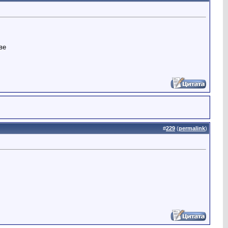
ве
#
229
(
permalink
)