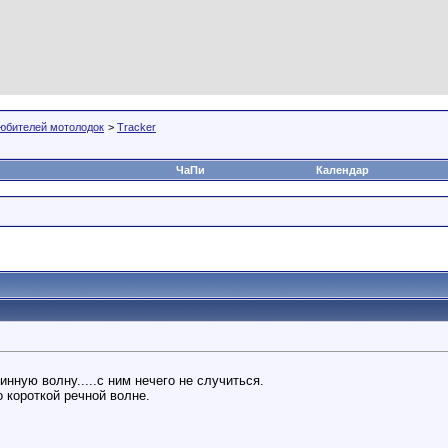
юбителей мотолодок
>
Tracker
ЧаПи
Календар
нную волну.....с ним нечего не случиться.
о короткой речной волне.