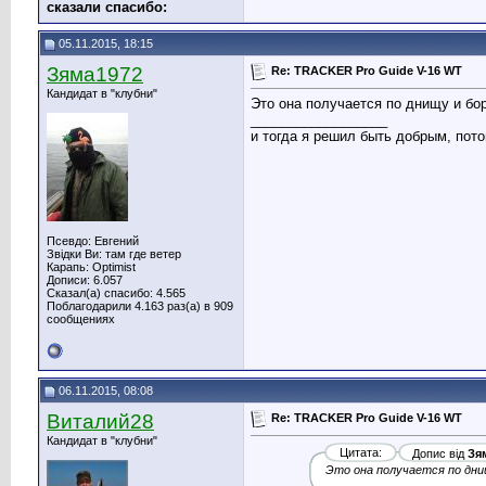
сказали cпасибо:
05.11.2015, 18:15
Зяма1972
Re: TRACKER Pro Guide V-16 WT
Кандидат в "клубни"
Это она получается по днищу и бор
__________________
и тогда я решил быть добрым, потом
Псевдо: Евгений
Звідки Ви: там где ветер
Карапь: Optimist
Дописи: 6.057
Сказал(а) спасибо: 4.565
Поблагодарили 4.163 раз(а) в 909
сообщениях
06.11.2015, 08:08
Виталий28
Re: TRACKER Pro Guide V-16 WT
Кандидат в "клубни"
Цитата:
Допис від
Зя
Это она получается по дни