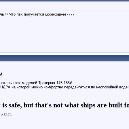
иль?? Что пвх получается мореходнее????
!
ватель трех моделей Тракеров( 175-185)!
УНДРА на которой можно комфортно передвигаться по неспокойной воде!
is safe, but that's not what ships are built for
3 о
12:25
.