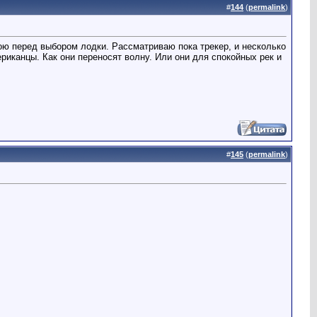
#
144
(
permalink
)
ою перед выбором лодки. Рассматриваю пока трекер, и несколько
ериканцы. Как они переносят волну. Или они для спокойных рек и
#
145
(
permalink
)