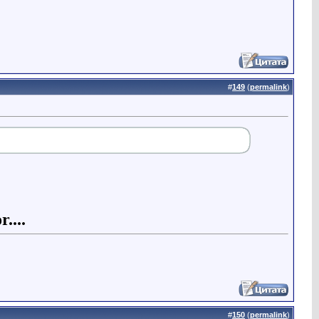
#
149
(
permalink
)
....
#
150
(
permalink
)