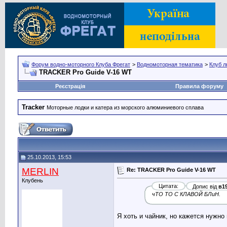
Форум водно-моторного Клуба Фрегат
>
Водномоторная тематика
>
Клуб л
TRACKER Pro Guide V-16 WT
Реєстрація
Правила форуму
Tracker
Моторные лодки и катера из морского алюминиевого сплава
25.10.2013, 15:53
MERLIN
Re: TRACKER Pro Guide V-16 WT
Клубень
Цитата:
Допис від
в1
чТО ТО С КЛАВОЙ БЛиН.
Я хоть и чайник, но кажется нужно
__________________