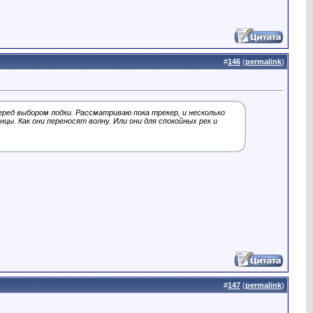
#
146
(
permalink
)
еред выбором лодки. Рассматриваю пока трекер, и несколько
нцы. Как они переносят волну. Или они для спокойных рек и
#
147
(
permalink
)