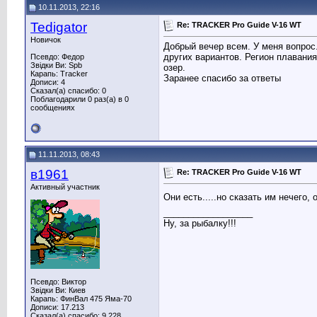
10.11.2013, 22:16
Tedigator
Re: TRACKER Pro Guide V-16 WT
Новичок
Добрый вечер всем. У меня вопрос
других вариантов. Регион плавания
Псевдо: Федор
Звідки Ви: Spb
озер.
Карапь: Tracker
Заранее спасибо за ответы
Дописи: 4
Сказал(а) спасибо: 0
Поблагодарили 0 раз(а) в 0
сообщениях
11.11.2013, 08:43
в1961
Re: TRACKER Pro Guide V-16 WT
Активный участник
Они есть.....но сказать им нечего,
__________________
Ну, за рыбалку!!!
Псевдо: Виктор
Звідки Ви: Киев
Карапь: ФинВал 475 Яма-70
Дописи: 17.213
Сказал(а) спасибо: 9.228