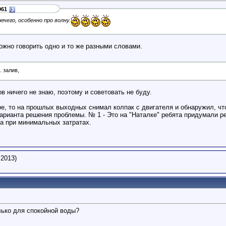
961
нечего, особенно про волну.
ожно говорить одно и то же разными словами.
 залив,
в ничего не знаю, поэтому и советовать не буду.
ре, то на прошлых выходных снимал колпак с двигателя и обнаружил, ч
варианта решения проблемы. № 1 - Это на "Наталке" ребята придумали р
а при минимальных затратах.
.2013)
лько для спокойной воды?