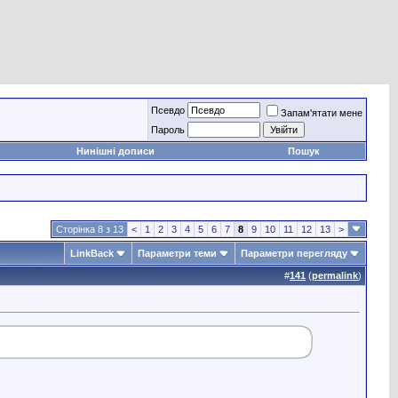
Псевдо
Запам'ятати мене
Пароль
Нинішні дописи
Пошук
Сторінка 8 з 13
<
1
2
3
4
5
6
7
8
9
10
11
12
13
>
LinkBack
Параметри теми
Параметри перегляду
#
141
(
permalink
)