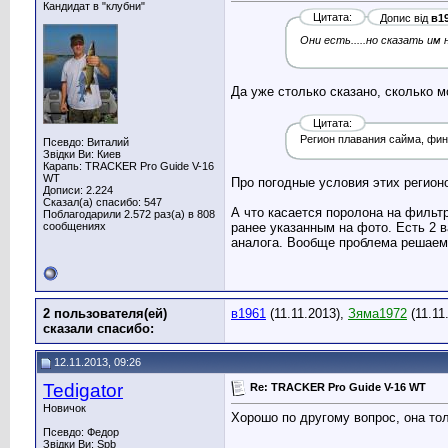
Кандидат в "клубни"
Цитата:
Допис від
в1
Они есть.....но сказать им 
Да уже столько сказано, сколько м
Цитата:
Регион плавания сайма, фин.
Псевдо: Виталий
Звідки Ви: Киев
Карапь: TRACKER Pro Guide V-16
WT
Про погодные условия этих регионо
Дописи: 2.224
Сказал(а) спасибо: 547
А что касается поролона на фильт
Поблагодарили 2.572 раз(а) в 808
сообщениях
ранее указанным на фото. Есть 2 
аналога. Вообще проблема решаем
2 пользователя(ей)
в1961
(11.11.2013),
Зяма1972
(11.11
сказали cпасибо:
12.11.2013, 09:26
Tedigator
Re: TRACKER Pro Guide V-16 WT
Новичок
Хорошо по другому вопрос, она то
Псевдо: Федор
Звідки Ви: Spb