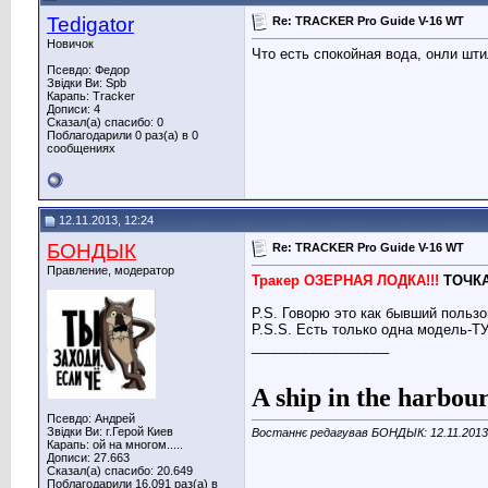
Tedigator
Re: TRACKER Pro Guide V-16 WT
Новичок
Что есть спокойная вода, онли шт
Псевдо: Федор
Звідки Ви: Spb
Карапь: Tracker
Дописи: 4
Сказал(а) спасибо: 0
Поблагодарили 0 раз(а) в 0
сообщениях
12.11.2013, 12:24
БОНДЫК
Re: TRACKER Pro Guide V-16 WT
Правление, модератор
Тракер ОЗЕРНАЯ ЛОДКА!!!
ТОЧКА
P.S. Говорю это как бывший пользо
P.S.S. Есть только одна модель-Т
__________________
A ship in the harbour 
Псевдо: Андрей
Звідки Ви: г.Герой Киев
Востаннє редагував БОНДЫК: 12.11.201
Карапь: ой на многом.....
Дописи: 27.663
Сказал(а) спасибо: 20.649
Поблагодарили 16.091 раз(а) в