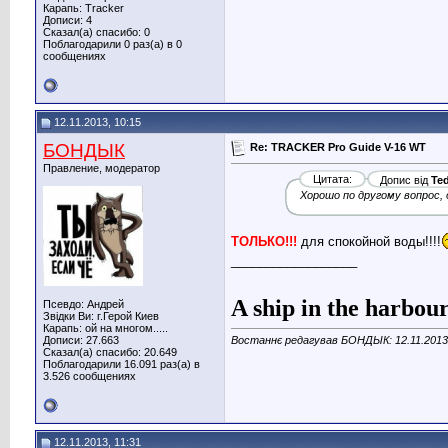
Карапь: Tracker
Дописи: 4
Сказал(а) спасибо: 0
Поблагодарили 0 раз(а) в 0
сообщениях
12.11.2013, 10:15
БОНДЫК
Re: TRACKER Pro Guide V-16 WT
Правление, модератор
Цитата:
Допис від
Ted
Хорошо по другому вопрос, 
ТОЛЬКО!!!
для спокойной воды!!!!
__________________
A ship in the harbour 
Псевдо: Андрей
Звідки Ви: г.Герой Киев
Карапь: ой на многом.....
Дописи: 27.663
Востаннє редагував БОНДЫК: 12.11.201
Сказал(а) спасибо: 20.649
Поблагодарили 16.091 раз(а) в
3.526 сообщениях
12.11.2013, 11:31