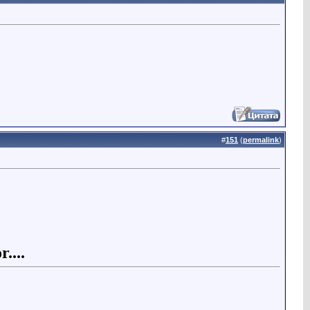
#
151
(
permalink
)
....