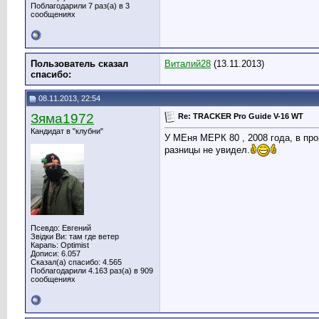
Поблагодарили 7 раз(а) в 3
сообщениях
Пользователь сказал
Виталий28
(13.11.2013)
cпасибо:
08.11.2013, 22:54
Зяма1972
Re: TRACKER Pro Guide V-16 WT
Кандидат в "клубни"
У МЕня МЕРК 80 , 2008 года, в про
разницы не увидел.
Псевдо: Евгений
Звідки Ви: там где ветер
Карапь: Optimist
Дописи: 6.057
Сказал(а) спасибо: 4.565
Поблагодарили 4.163 раз(а) в 909
сообщениях