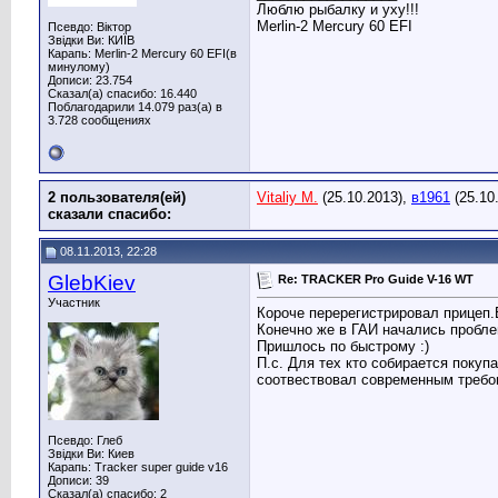
Люблю рыбалку и уху!!!
Merlin-2 Mercury 60 EFI
Псевдо: Віктор
Звідки Ви: КИЇВ
Карапь: Merlin-2 Mercury 60 EFI(в
минулому)
Дописи: 23.754
Сказал(а) спасибо: 16.440
Поблагодарили 14.079 раз(а) в
3.728 сообщениях
2 пользователя(ей)
Vitaliy M.
(25.10.2013),
в1961
(25.10
сказали cпасибо:
08.11.2013, 22:28
GlebKiev
Re: TRACKER Pro Guide V-16 WT
Участник
Короче перерегистрировал прицеп.В
Конечно же в ГАИ начались проблем
Пришлось по быстрому :)
П.с. Для тех кто собирается покуп
соотвествовал современным требо
Псевдо: Глеб
Звідки Ви: Киев
Карапь: Tracker super guide v16
Дописи: 39
Сказал(а) спасибо: 2