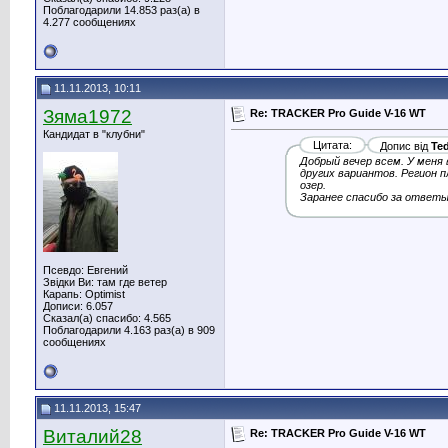
Поблагодарили 14.853 раз(а) в
4.277 сообщениях
11.11.2013, 10:11
Зяма1972
Re: TRACKER Pro Guide V-16 WT
Кандидат в "клубни"
Цитата:
Допис від
Ted
Добрый вечер всем. У меня 
других вариантов. Регион п
озер.
Заранее спасибо за ответ
Псевдо: Евгений
Звідки Ви: там где ветер
Карапь: Optimist
Дописи: 6.057
Сказал(а) спасибо: 4.565
Поблагодарили 4.163 раз(а) в 909
сообщениях
11.11.2013, 15:47
Виталий28
Re: TRACKER Pro Guide V-16 WT