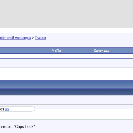
юбителей мотолодок
>
Tracker
ЧаПи
Календар
961
 нажать "Caps Lock"