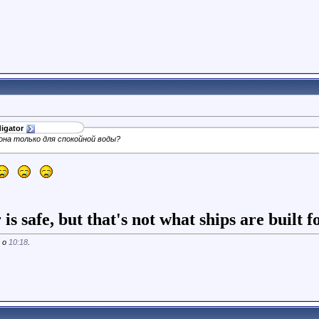
igator
она только для спокойной воды?
is safe, but that's not what ships are built for
3 о
10:18
.