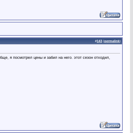
#
143
(
permalink
)
ще, я посмотрел цены и забил на него. этот сезон отходил,