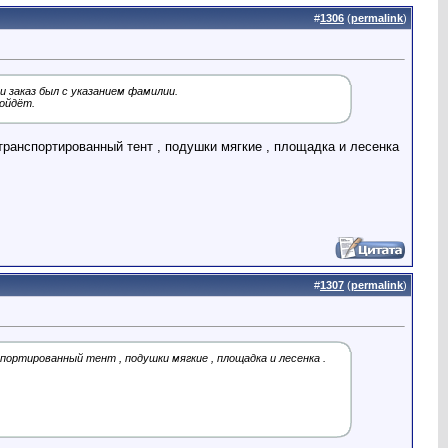
#
1306
(
permalink
)
и заказ был с указанием фамилии.
дойдёт.
ранспортированный тент , подушки мягкие , площадка и лесенка
#
1307
(
permalink
)
ортированный тент , подушки мягкие , площадка и лесенка .