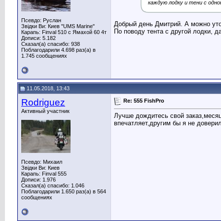
каждую лодку и тени с одно
Псевдо: Руслан
Добрый день Дмитрий. А можно уто
Звідки Ви: Киев "UMS Marine"
По поводу тента с другой лодки, д
Карапь: Finval 510 с Ямахой 60 4т
Дописи: 5.182
Сказал(а) спасибо: 938
Поблагодарили 4.698 раз(а) в
1.745 сообщениях
11.05.2018, 13:43
Rodriguez
Re: 555 FishPro
Активный участник
Лучше дождитесь свой заказ,месяц 
впечатляет,другим бы я не доверил
Псевдо: Михаил
Звідки Ви: Киев
Карапь: Finval 555
Дописи: 1.976
Сказал(а) спасибо: 1.046
Поблагодарили 1.650 раз(а) в 564
сообщениях