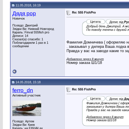
11.05.2018, 16:19
Дядя рор
Re: 555 FishPro
Новичок
Цитата:
Допис від
Ру
Псевдо: Дмитрий
Добрый день Дмитрий. А мож
Звідки Ви: Нижний Новгород
По поводу тента с другой л
Карапь: Finval 555fish pro
Дописи: 14
Сказал(а) спасибо: 1
Фамилия Домничева ( оформляю на 
Поблагодарили 1 раз в 1
сообщении
. заказывал у дилера Ваша лодка 
Правда у вас на заводе какие то з
Добавлено через 8 минут
Номер заказа Ш1/18
14.05.2018, 15:18
ferro_dn
Re: 555 FishPro
Активный участник
Цитата:
Допис від
Дя
Фамилия Домничева ( оформ
заказывал у дилера Ваша ло
Правда у вас на заводе как
Добавлено через 8 минут
Номер заказа Ш1/18
Псевдо: Артем
Звідки Ви: Киев
Карапь: на FINVALах