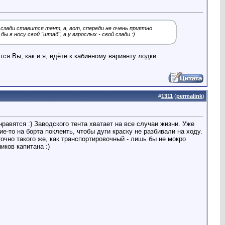
сзади ставится тент, а, вот, спереди не очень приятно
 в носу свой "штаб", а у взрослых - свой сзади :)
ся Вы, как и я, идёте к кабинному варианту лодки.
#
1311
(
permalink
)
равятся :) Заводского тента хватает на все случаи жизни. Уже
е-то на борта поклеить, чтобы дуги краску не разбивали на ходу.
аточно такого же, как транспортировочный - лишь бы не мокро
ков капитана :)