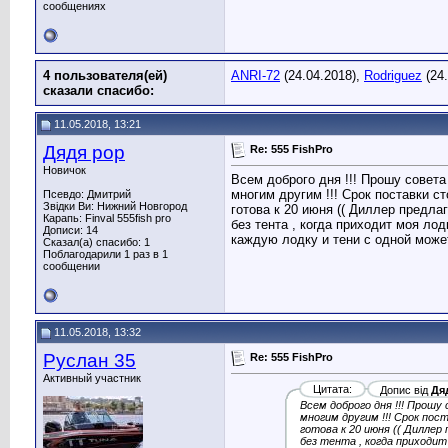
сообщениях
4 пользователя(ей)
ANRI-72
(24.04.2018),
Rodriguez
(24.
сказали cпасибо:
11.05.2018, 13:21
Дядя рор
Re: 555 FishPro
Новичок
Всем доброго дня !!! Прошу совет
многим другим !!! Срок поставки с
Псевдо: Дмитрий
Звідки Ви: Нижний Новгород
готова к 20 июня (( Диллер предла
Карапь: Finval 555fish pro
без тента , когда приходит моя ло
Дописи: 14
каждую лодку и тени с одной может
Сказал(а) спасибо: 1
Поблагодарили 1 раз в 1
сообщении
11.05.2018, 13:32
Руслан 35
Re: 555 FishPro
Активный участник
Цитата:
Допис від
Дя
Всем доброго дня !!! Прош
многим другим !!! Срок пос
готова к 20 июня (( Диллер
без тента , когда приходит