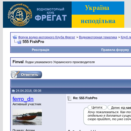
Форум водно-моторного Клуба Фрегат
>
Водномоторная тематика
>
Клуб л
555 FishPro
Реєстрація
Правила форуму
Finval
Лодки уважаемого Украинского производителя
24.04.2018, 08:08
ferro_dn
Re: 555 FishPro
Активный участник
Цитата:
Допис від
sa
Хочу пожаловаться. Как-то
отдельно я доплатил сущес
скоро прийдет, то уже сейч
Псевдо: Артем