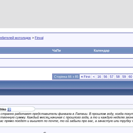
юбителей мотолодок
>
Finval
ЧаПи
Календар
Сторінка 66 з 85
«
First
<
16
56
57
58
59
60
shko
 странно работают представители финвала в Латвии. В прошлом году, когда покупа
твенную сумму. Каждый месяц,начиная с прошлого года, а то и каждую неделю звон
ас прямо поедет и вышлет по почте, то ой забыли про вас, а зачастую или трубку 