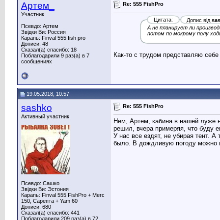
Артем_
Re: 555 FishPro
Участник
Цитата:
Допис від
sa
Псевдо: Артем
А не планирует ли произво
Звідки Ви: Россия
потом по мокрому полу ходи
Карапь: Finval 555 fish pro
Дописи: 48
Сказал(а) спасибо: 18
Как-то с трудом представляю себе 
Поблагодарили 9 раз(а) в 7
сообщениях
19.05.2018, 10:57
sashko
Re: 555 FishPro
Активный участник
Нем, Артем, кабина в нашей луже н
решил, вчера примеряя, что буду е
У нас все ездят, не убирая тент. А
было. В дождливую погоду можно и
Псевдо: Сашко
Звідки Ви: Эстония
Карапь: Finval 555 FishPro + Merc
150, Сарепта + Yam 60
Дописи: 680
Сказал(а) спасибо: 441
Поблагодарили 209 раз(а) в 72