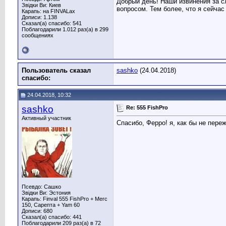
Добрый день! Наши извинения за с
Звідки Ви: Киев
вопросом. Тем более, что я сейчас 
Карапь: на FINVALах
Дописи: 1.138
Сказал(а) спасибо: 541
Поблагодарили 1.012 раз(а) в 299
сообщениях
Пользователь сказал
sashko
(24.04.2018)
cпасибо:
24.04.2018, 10:32
sashko
Re: 555 FishPro
Активный участник
Спасибо, Ферро! я, как бы не пере
Псевдо: Сашко
Звідки Ви: Эстония
Карапь: Finval 555 FishPro + Merc
150, Сарепта + Yam 60
Дописи: 680
Сказал(а) спасибо: 441
Поблагодарили 209 раз(а) в 72