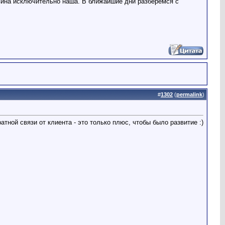
вина исключительно наша. В ближайшие дни разберемся с
#
1302
(
permalink
)
атной связи от клиента - это только плюс, чтобы было развитие :)