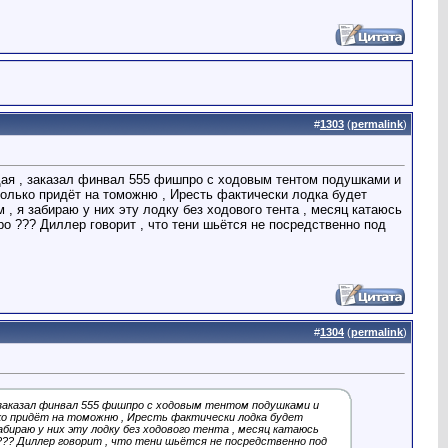
#
1303
(
permalink
)
щая , заказал финвал 555 фишпро с ходовым тентом подушками и
 только придёт на томожню , Иресть фактически лодка будет
 , я забираю у них эту лодку без ходового тента , месяц катаюсь
ро ??? Диллер говорит , что тени шьётся не посредственно под
#
1304
(
permalink
)
, заказал финвал 555 фишпро с ходовым тентом подушками и
лько придёт на томожню , Иресть фактически лодка будет
забираю у них эту лодку без ходового тента , месяц катаюсь
 ??? Диллер говорит , что тени шьётся не посредственно под