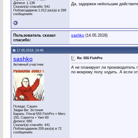
Дописи: 1.138
Да, задержки небольшие действите
Сказал(а) спасибо: 541
Поблагодарили 1.012 раз(а) в 299
сообщениях
Пользователь сказал
sashko
(14.05.2018)
cпасибо:
17.05.2018, 19:46
sashko
Re: 555 FishPro
Активный участник
А не планирует ли производитель п
по мокрому полу ходить. А если это
Псевдо: Сашко
Звідки Ви: Эстония
Карапь: Finval 555 FishPro + Merc
150, Сарепта + Yam 60
Дописи: 680
Сказал(а) спасибо: 441
Поблагодарили 209 раз(а) в 72
сообщениях