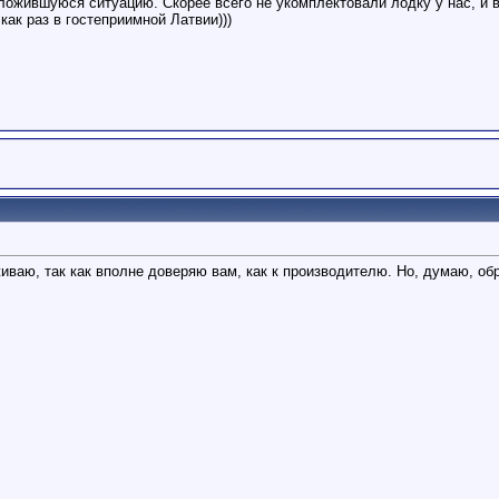
ложившуюся ситуацию. Скорее всего не укомплектовали лодку у нас, и 
как раз в гостеприимной Латвии)))
живаю, так как вполне доверяю вам, как к производителю. Но, думаю, обр