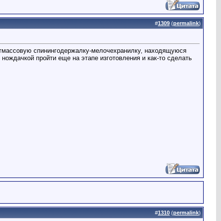
#
1309
(
permalink
)
ластмассовую спинингодержалку-мелочехранилку, находящуюся
ождачкой пройти еще на этапе изготовления и как-то сделать
#
1310
(
permalink
)