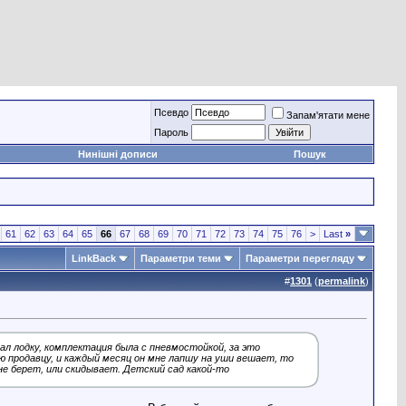
Псевдо
Запам'ятати мене
Пароль
Нинішні дописи
Пошук
61
62
63
64
65
66
67
68
69
70
71
72
73
74
75
76
>
Last
»
LinkBack
Параметри теми
Параметри перегляду
#
1301
(
permalink
)
л лодку, комплектация была с пневмостойкой, за это
ю продавцу, и каждый месяц он мне лапшу на уши вешает, то
не берет, или скидывает. Детский сад какой-то