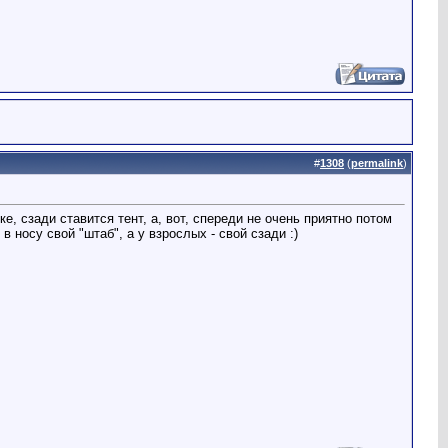
#
1308
(
permalink
)
, сзади ставится тент, а, вот, спереди не очень приятно потом
 носу свой "штаб", а у взрослых - свой сзади :)