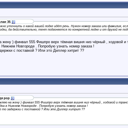
слан 35
но уточнить о какой вашей лодке идёт речь. Нужен номер заказа или фамилия, есл
одки, да действительно, тент подгоняется по конкретной лодке и от другой не по
жену ) финвал 555 Фишпро верх тёмная вишня низ чёрный , ходовой и т
в Нижнем Новгороде . Попробую узнать номер заказа !
адержки с поставкой ? Или это Диллер хитрит ??
дя рор
ляю на жену ) финвал 555 Фишпро верх тёмная вишня низ чёрный , ходовой и трансп
дка в Нижнем Новгороде . Попробую узнать номер заказа !
ие то задержки с поставкой ? Или это Диллер хитрит ??