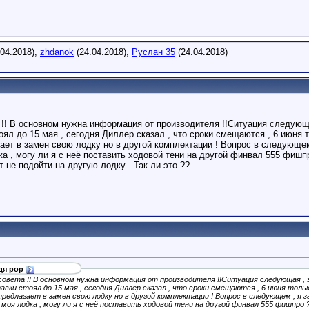
04.2018),
zhdanok
(24.04.2018),
Руслан 35
(24.04.2018)
а !! В основном нужна информация от производителя !!Ситуация следую
тоял до 15 мая , сегодня Диллер сказал , что сроки смещаются , 6 июня
гает в замен свою лодку но в другой комплектации ! Вопрос в следующем
дка , могу ли я с неё поставить ходовой тени на другой финвал 555 фишп
 не подойти на другую лодку . Так ли это ??
дя рор
у совета !! В основном нужна информация от производителя !!Ситуация следующая 
тавки стоял до 15 мая , сегодня Диллер сказал , что сроки смещаются , 6 июня то
 предлагает в замен свою лодку но в другой комплектации ! Вопрос в следующем , я 
 моя лодка , могу ли я с неё поставить ходовой тени на другой финвал 555 фишпро