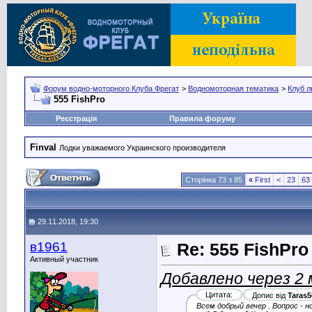
Форум водно-моторного Клуба Фрегат
>
Водномоторная тематика
>
Клуб л
555 FishPro
Реєстрація
Правила форуму
Finval
Лодки уважаемого Украинского производителя
Сторінка 73 з 85
«
First
<
23
63
29.11.2018, 19:30
в1961
Re: 555 FishPro
Активный участник
Добавлено через 2
Цитата:
Допис від
Taras5
Всем добрый вечер . Вопрос - н