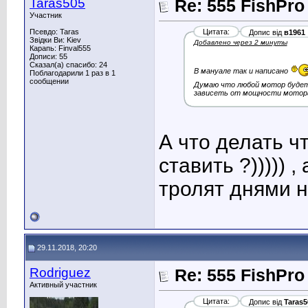
Taras505
Re: 555 FishPro
Участник
Псевдо: Taras
Цитата:
Допис від
в1961
Звідки Ви: Kiev
Добавлено через 2 минуты
Карапь: Finval555
Дописи: 55
Сказал(а) спасибо: 24
В мануале так и написано
Поблагодарили 1 раз в 1
сообщении
Думаю что любой мотор будет
зависеть от мощности мотора
А что делать ч
ставить ?)))))
тролят днями на
29.11.2018, 20:20
Rodriguez
Re: 555 FishPro
Активный участник
Цитата:
Допис від
Taras5