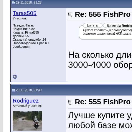
29.11.2018, 21:27
Taras505
Re: 555 FishPro
Участник
Псевдо: Taras
Цитата:
Допис від
Rodri
Звідки Ви: Kiev
Будет хватать,а альтернатор 
Карапь: Finval555
заряжен стартовый АКБ,иначе д
Дописи: 55
Сказал(а) спасибо: 24
Поблагодарили 1 раз в 1
сообщении
На сколько дли
3000-4000 обор
29.11.2018, 21:30
Rodriguez
Re: 555 FishPro
Активный участник
Лучше купите 
любой базе мо