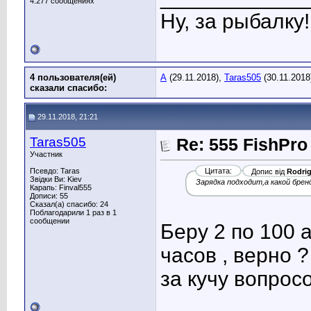
4.277 сообщениях
Ну, за рыбалку!
4 пользователя(ей)
A
(29.11.2018),
Taras505
(30.11.2018
сказали cпасибо:
29.11.2018, 21:21
Taras505
Re: 555 FishPro
Участник
Псевдо: Taras
Цитата:
Допис від
Rodri
Звідки Ви: Kiev
Зарядка подходит,а какой бре
Карапь: Finval555
Дописи: 55
Сказал(а) спасибо: 24
Поблагодарили 1 раз в 1
сообщении
Беру 2 по 100 
часов , верно 
за кучу вопрос