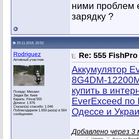
ними проблем е
зарядку ?
29.11.2018, 20:52
Rodriguez
Re: 555 FishPro
Активный участник
Аккумулятор E
8G4DM-12200MG
купить в интер
Псевдо: Михаил
Звідки Ви: Киев
EverExceed по 
Карапь: Finval 555
Дописи: 1.976
Сказал(а) спасибо: 1.046
Одессе и Укра
Поблагодарили 1.650 раз(а) в 564
сообщениях
Добавлено через 3
Цитата: