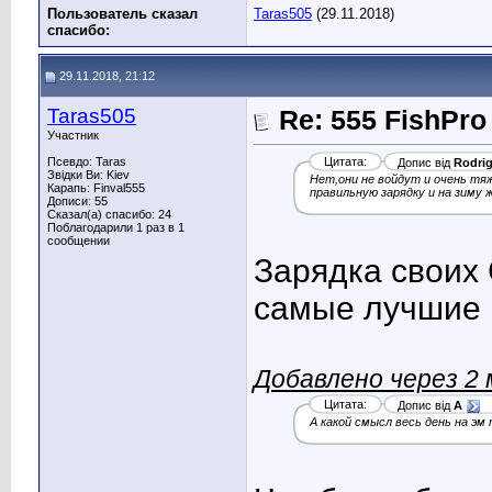
Пользователь сказал
Taras505
(29.11.2018)
cпасибо:
29.11.2018, 21:12
Taras505
Re: 555 FishPro
Участник
Псевдо: Taras
Цитата:
Допис від
Rodri
Звідки Ви: Kiev
Нет,они не войдут и очень тя
Карапь: Finval555
правильную зарядку и на зиму
Дописи: 55
Сказал(а) спасибо: 24
Поблагодарили 1 раз в 1
сообщении
Зарядка своих 
самые лучшие 
Добавлено через 2
Цитата:
Допис від
A
А какой смысл весь день на эм