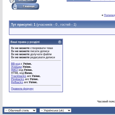
«
Поперед
Тут присутні: 1
(учасників - 0 , гостей - 1)
Ваші права у розділі
Ви
не можете
створювати теми
Ви
не можете
писати дописи
Ви
не можете
долучати файли
Ви
не можете
редагувати дописи
BB-код
є
Увімк.
Усмішки
Увімк.
[IMG]
код
Увімк.
HTML код
Вимк.
Trackbacks
are
Увімк.
Pingbacks
are
Увімк.
Refbacks
are
Увімк.
Правила форуму
Часовий пояс