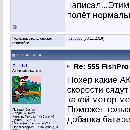
написал...Этим
полёт нормал
Пользователь сказал
Taras505
(30.11.2018)
cпасибо:
29.11.2018, 21:20
в1961
Re: 555 FishPro
Активный участник
Похер какие А
скорости сядут
какой мотор мо
Поможет тольк
Псевдо: Виктор
Звідки Ви: Киев
добавка батаре
Карапь: ФинВал 475 Яма-70
Дописи: 17.213
Сказал(а) спасибо: 9.228
____________
Поблагодарили 14.853 раз(а) в