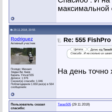
максимальной с
29.11.2018, 20:55
Rodriguez
Re: 555 FishPro
Активный участник
Цитата:
Допис від
Taras5
Спасибо . И на сколько их шва
На день точно 
Псевдо: Михаил
Звідки Ви: Киев
Карапь: Finval 555
Дописи: 1.976
Сказал(а) спасибо: 1.046
Поблагодарили 1.650 раз(а) в 564
сообщениях
Пользователь сказал
Taras505
(29.11.2018)
cпасибо: