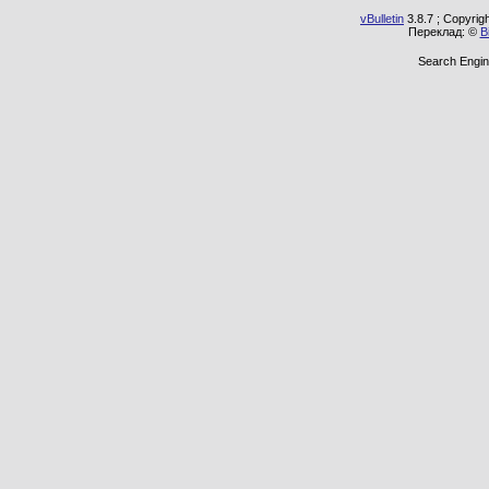
vBulletin
3.8.7 ; Copyrig
Переклад: ©
В
Search Engin