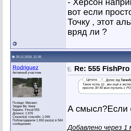
- Херсон наприм
вот если прост
Точку , этот а
вряд ли ?
29.11.2018, 21:36
Rodriguez
Re: 555 FishPro
Активный участник
Цитата:
Допис від
Taras5
Такое есть ))) , мы ещё в эксп
просто 30-40 мин тулить с РО
Псевдо: Михаил
А смысл?Если 
Звідки Ви: Киев
Карапь: Finval 555
Дописи: 1.976
Сказал(а) спасибо: 1.046
Поблагодарили 1.650 раз(а) в 564
сообщениях
Добавлено через 1