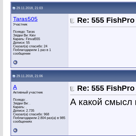
29.11.2018, 21:03
Taras505
Re: 555 FishPro
Участник
Псевдо: Taras
Звідки Ви: Kiev
Карапь: Finval555
Дописи: 55
Сказал(а) спасибо: 24
Поблагодарили 1 раз в 1
сообщении
29.11.2018, 21:06
A
Re: 555 FishPro
Активный участник
А какой смысл 
Псевдо: .
Звідки Ви: .
Карапь: .
Дописи: 2.735
Сказал(а) спасибо: 968
Поблагодарили 2.804 раз(а) в 985
сообщениях