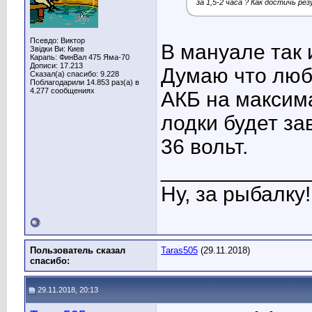
за 1,5-2 часа ? Как достичь ре
Псевдо: Виктор
В мануале так 
Звідки Ви: Киев
Карапь: ФинВал 475 Яма-70
Дописи: 17.213
Думаю что люб
Сказал(а) спасибо: 9.228
Поблагодарили 14.853 раз(а) в
4.277 сообщениях
АКБ на максим
лодки будет за
36 вольт.
____________
Ну, за рыбалку!
Пользователь сказал
Taras505
(29.11.2018)
cпасибо:
29.11.2018, 20:13