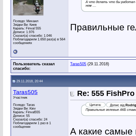
А что делать что бы работал 
нем ....
Псевдо: Михаил
Правильные ге
Звідки Ви: Киев
Карапь: Finval 555
Дописи: 1.976
Сказал(а) спасибо: 1.046
Поблагодарили 1.650 раз(а) в 564
сообщениях
Пользователь сказал
Taras505
(29.11.2018)
cпасибо:
29.11.2018, 20:44
Taras505
Re: 555 FishPro
Участник
Псевдо: Taras
Цитата:
Допис від
Rodri
Звідки Ви: Kiev
Правильные гелевые АКБ став
Карапь: Finval555
Дописи: 55
Сказал(а) спасибо: 24
Поблагодарили 1 раз в 1
сообщении
А какие самые 