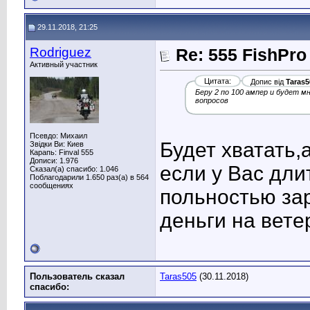
29.11.2018, 21:25
Rodriguez
Re: 555 FishPro
Активный участник
Цитата:
Допис від
Taras5
Беру 2 по 100 ампер и будет м
вопросов
Псевдо: Михаил
Будет хватать,
Звідки Ви: Киев
Карапь: Finval 555
Дописи: 1.976
если у Вас дли
Сказал(а) спасибо: 1.046
Поблагодарили 1.650 раз(а) в 564
сообщениях
польностью за
деньги на ветер
Пользователь сказал
Taras505
(30.11.2018)
cпасибо: