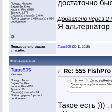
достаточно бы
Псевдо: Михаил
Звідки Ви: Киев
Карапь: Finval 555
Дописи: 1.976
Сказал(а) спасибо: 1.046
Добавлено через 2
Поблагодарили 1.650 раз(а) в 564
сообщениях
Я альтернатор 
Пользователь сказал
Taras505
(30.11.2018)
cпасибо:
29.11.2018, 21:31
Taras505
Re: 555 FishPro
Участник
Псевдо: Taras
Цитата:
Допис від
Rodri
Звідки Ви: Kiev
Лучше купите удлинитель 50м
Карапь: Finval555
быстро
Дописи: 55
Сказал(а) спасибо: 24
Поблагодарили 1 раз в 1
сообщении
Такое есть ))) 