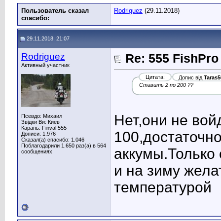
Пользователь сказал
Rodriguez
(29.11.2018)
cпасибо:
29.11.2018, 21:07
Rodriguez
Re: 555 FishPro
Активный участник
Цитата:
Допис від
Taras5
Ставить 2 по 200 ??
Нет,они не вой
Псевдо: Михаил
Звідки Ви: Киев
Карапь: Finval 555
100,достаточн
Дописи: 1.976
Сказал(а) спасибо: 1.046
Поблагодарили 1.650 раз(а) в 564
аккумы.Только
сообщениях
и на зиму жел
температурой