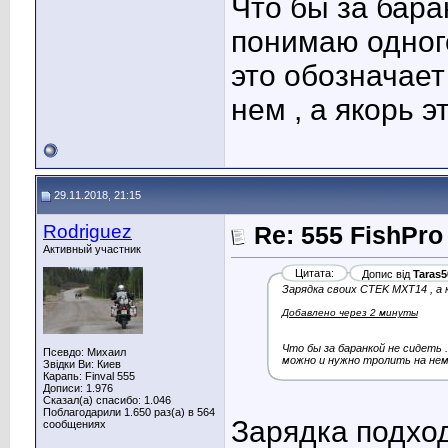
Что бы за бара
понимаю одного 
это обозначает
нем , а якорь э
29.11.2018, 21:15
Rodriguez
Re: 555 FishPro
Активный участник
Цитата:
Допис від
Taras5
Зарядка своих CTEK MXT14 , а 
Добавлено через 2 минуты
Что бы за баранкой не сидеть .
Псевдо: Михаил
можно и нужно тролить на нем ,
Звідки Ви: Киев
Карапь: Finval 555
Дописи: 1.976
Сказал(а) спасибо: 1.046
Поблагодарили 1.650 раз(а) в 564
Зарядка подход
сообщениях