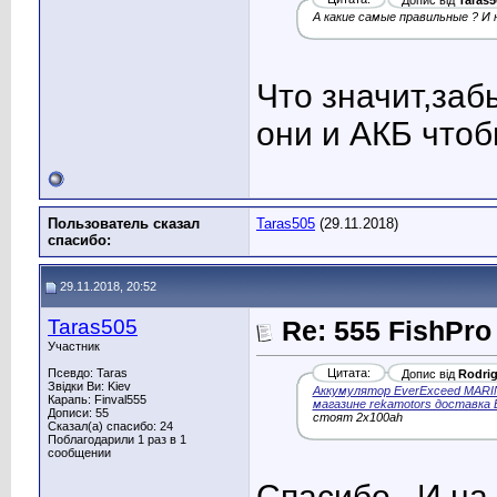
Допис від
Taras5
А какие самые правильные ? И 
Что значит,заб
они и АКБ чтоб
Пользователь сказал
Taras505
(29.11.2018)
cпасибо:
29.11.2018, 20:52
Taras505
Re: 555 FishPro
Участник
Псевдо: Taras
Цитата:
Допис від
Rodri
Звідки Ви: Kiev
Аккумулятор EverExceed MARI
Карапь: Finval555
магазине rekamotors доставка 
Дописи: 55
стоят 2х100ah
Сказал(а) спасибо: 24
Поблагодарили 1 раз в 1
сообщении
Спасибо . И на