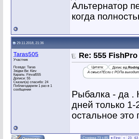
Альтернатор п
когда полност
29.11.2018, 21:36
Taras505
Re: 555 FishPro
Участник
Псевдо: Taras
Цитата:
Допис від
Rodri
Звідки Ви: Kiev
А смысл?Если с РОПа выходит
Карапь: Finval555
Дописи: 55
Сказал(а) спасибо: 24
Поблагодарили 1 раз в 1
сообщении
Рыбалка - да . 
дней только 1-2
остальное это п
Сторінка 73 з 85
«
First
<
23
63