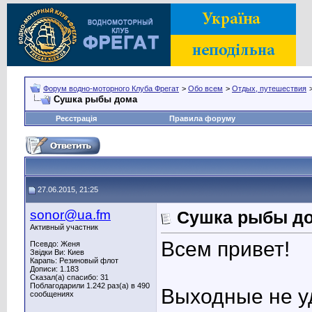
Форум водно-моторного Клуба Фрегат
>
Обо всем
>
Отдых, путешествия
Сушка рыбы дома
Реєстрація
Правила форуму
27.06.2015, 21:25
sonor@ua.fm
Сушка рыбы д
Активный участник
Всем привет!
Псевдо: Женя
Звідки Ви: Киев
Карапь: Резиновый флот
Дописи: 1.183
Сказал(а) спасибо: 31
Поблагодарили 1.242 раз(а) в 490
Выходные не уд
сообщениях