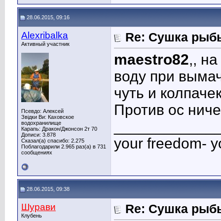
28.06.2015, 09:16
Alexribalka
Re: Сушка рыб
Активный участник
maestro82
,, н
воду при вымач
чуть и колпаче
Против ос нич
Псевдо: Алексей
Звідки Ви: Каховское
____________
водохранилище
Карапь: Дракон/Джонсон 2т 70
Дописи: 3.878
your freedom- y
Сказал(а) спасибо: 2.275
Поблагодарили 2.965 раз(а) в 731
сообщениях
28.06.2015, 09:38
Шурави
Re: Сушка рыб
Клубень