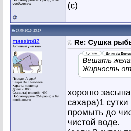
Поблагодарили 817 раз(а) в 328
(c)
сообщениях
27.06.2015, 23:17
maestro82
Re: Сушка рыб
Активный участник
Цитата:
Допис від
Energ
Вешать желат
Жирность от
Псевдо: Андрей
Звідки Ви: Николаев
Карапь: пешеход
Дописи: 806
хорошо засыпа
Сказал(а) спасибо: 492
Поблагодарили 254 раз(а) в 69
сахара)1 сутки
сообщениях
промыть до чис
чистой воде.