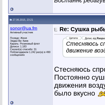
Востаннє редагув
27.06.2015, 23:21
sonor@ua.fm
Re: Сушка рыб
Активный участник
Псевдо: Женя
Цитата:
Допис від
Raspu
Звідки Ви: Киев
Стесняюсь сп
Карапь: Резиновый флот
Дописи: 1.183
движение воз
Сказал(а) спасибо: 31
Поблагодарили 1.242 раз(а) в 490
сообщениях
Стесняюсь спро
Постоянно суши
движения возду
было вкусно