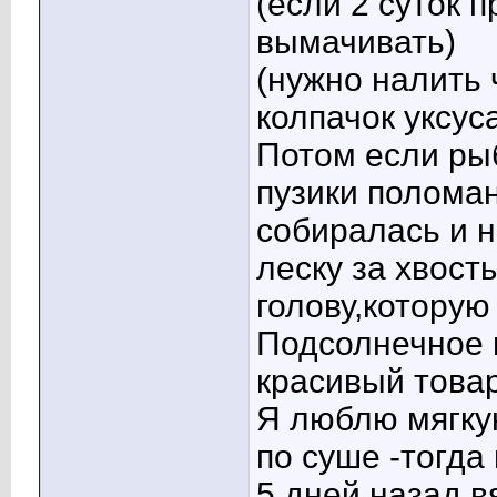
(если 2 суток п
вымачивать)
(нужно налить 
колпачок уксус
Потом если рыб
пузики поломан
собиралась и н
леску за хвосты
голову,которую 
Подсолнечное 
красивый товар
Я люблю мягку
по суше -тогда
5 дней назад в