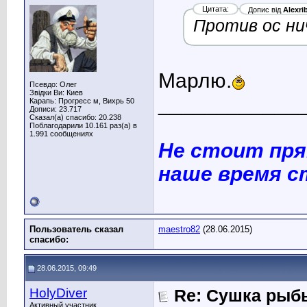
Цитата:
Допис від
Alexri
Против ос ни
Марлю.
Псевдо: Олег
Звідки Ви: Киев
____________
Карапь: Прогресс м, Вихрь 50
Дописи: 23.717
Сказал(а) спасибо: 20.238
Поблагодарили 10.161 раз(а) в
1.991 сообщениях
Не стоит пря
наше время с
Пользователь сказал
maestro82
(28.06.2015)
cпасибо:
28.06.2015, 09:49
HolyDiver
Re: Сушка рыб
Активный участник