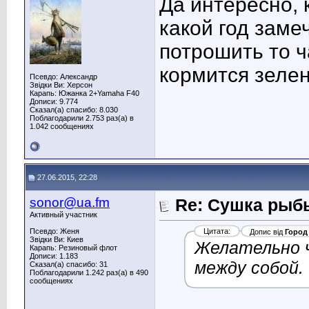
Да интересно, к
какой год заме
потрошить то ч
кормится зелен
Псевдо: Александр
Звідки Ви: Херсон
Карапь: Южанка 2+Yamaha F40
Дописи: 9.774
Сказал(а) спасибо: 8.030
Поблагодарили 2.753 раз(а) в
1.042 сообщениях
27.06.2015, 22:28
sonor@ua.fm
Re: Сушка рыб
Активный участник
Псевдо: Женя
Цитата:
Допис від
Город 
Звідки Ви: Киев
Желательно ч
Карапь: Резиновый флот
Дописи: 1.183
между собой.
Сказал(а) спасибо: 31
Поблагодарили 1.242 раз(а) в 490
сообщениях