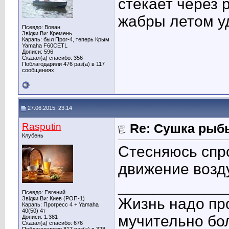
стекает через 
жабры летом у
Псевдо: Вован
Звідки Ви: Кремень
Карапь: был Прог-4, теперь Крым
Yamaha F60СЕТL
Дописи: 596
Сказал(а) спасибо: 356
Поблагодарили 476 раз(а) в 117
сообщениях
27.06.2015, 23:14
Rasputin
Re: Сушка рыб
Клубень
Стесняюсь спро
движение возду
____________
Псевдо: Евгений
Звідки Ви: Киев (РОП-1)
Жизнь надо про
Карапь: Прогресс 4 + Yamaha
40(50) 4т
мучительно бо
Дописи: 1.381
Сказал(а) спасибо: 676