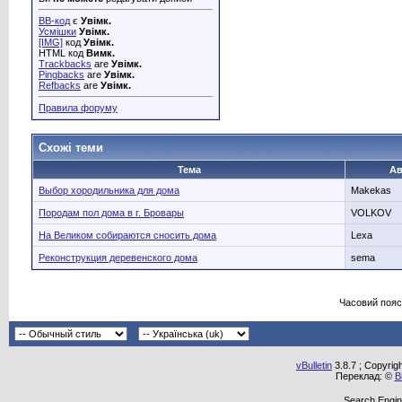
BB-код
є
Увімк.
Усмішки
Увімк.
[IMG]
код
Увімк.
HTML код
Вимк.
Trackbacks
are
Увімк.
Pingbacks
are
Увімк.
Refbacks
are
Увімк.
Правила форуму
Схожі теми
Тема
Ав
Выбор хородильника для дома
Маkekas
Породам пол дома в г. Бровары
VOLKOV
На Великом собираются сносить дома
Lexa
Реконструкция деревенского дома
sema
Часовий пояс
vBulletin
3.8.7 ; Copyrig
Переклад: ©
В
Search Engin