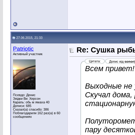
27.06.2015, 21:33
Patriotic
Re: Сушка рыб
Активный участник
Цитата:
Допис від
sonor
Всем привет!
Выходные не у
Скучал дома,
Псевдо: Денис
Звідки Ви: Херсон
стационарную
Карапь: обь м ямаха 40
Дописи: 685
Сказал(а) спасибо: 386
Поблагодарили 162 раз(а) в 60
сообщениях
Полуторометр
пару десятков