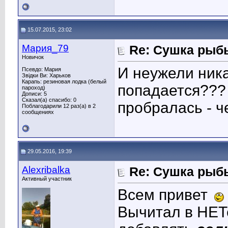
15.07.2015, 23:02
Мария_79
Re: Сушка рыб
Новичок
И неужели ника
Псевдо: Мария
Звідки Ви: Харьков
Карапь: резиновая лодка (белый
попадается??? 
пароход)
Дописи: 5
Сказал(а) спасибо: 0
пробралась - ч
Поблагодарили 12 раз(а) в 2
сообщениях
29.05.2016, 19:39
Alexribalka
Re: Сушка рыб
Активный участник
Всем привет
Вычитал в НЕТе