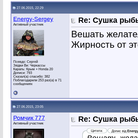
27.06.2015, 22:29
Energy-Sergey
Re: Сушка рыб
Активный участник
Вешать желател
Жирность от эт
Псевдо: Сергей
Звідки Ви: Черкассы
Карапь: Крым + Honda 20
Дописи: 793
Сказал(а) спасибо: 382
Поблагодарили 253 раз(а) в 71
сообщениях
27.06.2015, 23:05
Ромчик 777
Re: Сушка рыб
Активный участник
Цитата:
Допис від
Energ