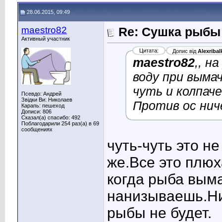
28.06.2015, 09:49
maestro82
Re: Сушка рыбы
Активный участник
Цитата:
Допис від
Alexribal
maestro82
,, н
воду при выма
чуть и колпач
Псевдо: Андрей
Звідки Ви: Николаев
Против ос нич
Карапь: пешеход
Дописи: 806
Сказал(а) спасибо: 492
Поблагодарили 254 раз(а) в 69
сообщениях
чуть-чуть это н
же.Все это плюх
когда рыба вым
нанизываешь.Ни 
рыбы не будет.