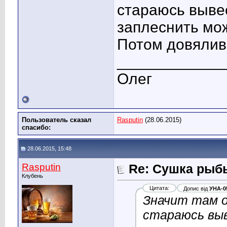
стараюсь вывес
заплеснить мож
Потом довялив
____________
Олег
Пользователь сказал
Rasputin
(28.06.2015)
cпасибо:
28.06.2015, 15:48
Rasputin
Re: Сушка рыб
Клубень
Цитата:
Допис від
УНА-0
Значит там оч
стараюсь выв