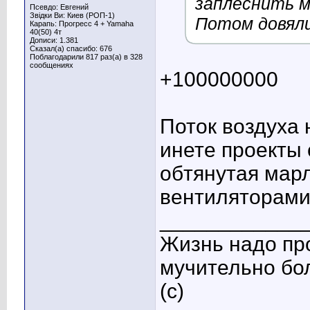
заплеснить м
Псевдо: Евгений
Звідки Ви: Киев (РОП-1)
Потом довяли
Карапь: Прогресс 4 + Yamaha
40(50) 4т
Дописи: 1.381
Сказал(а) спасибо: 676
Поблагодарили 817 раз(а) в 328
сообщениях
+100000000
Поток воздуха 
инете проекты
обтянутая мар
вентиляторами 
____________
Жизнь надо про
мучительно бо
(c)