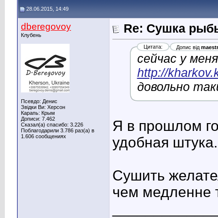
28.06.2015, 14:49
dberegovoy
Re: Сушка рыб
Клубень
Цитата:
Допис від
maest
сейчас у мен
http://kharkov
довольно так
Псевдо: Денис
Звідки Ви: Херсон
Карапь: Крым
Дописи: 7.462
Я в прошлом го
Сказал(а) спасибо: 3.226
Поблагодарили 3.786 раз(а) в
1.606 сообщениях
удобная штука.
Сушить желател
чем медленне 
____________