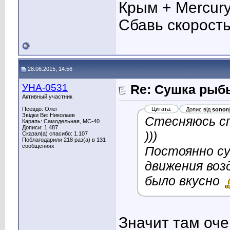
Крым + Mercury
Сбавь скорость 
28.06.2015, 14:56
УНА-0531
Re: Сушка рыб
Активный участник
Псевдо: Олег
Цитата:
Допис від
sonor
Звідки Ви: Николаев
Стесняюсь сп
Карапь: Самодельная, МС-40
Дописи: 1.487
)))
Сказал(а) спасибо: 1.107
Поблагодарили 218 раз(а) в 131
сообщениях
Постоянно су
движения воз
было вкусно
Значит там оче