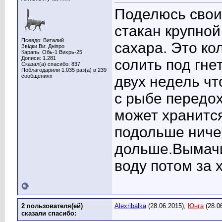
Поделюсь свои
стакан крупной
Псевдо: Виталий
сахара. Это ко
Звідки Ви: Днiпро
Карапь: Обь-1 Вихрь-25
Дописи: 1.281
солить под гне
Сказал(а) спасибо: 837
Поблагодарили 1.035 раз(а) в 239
сообщениях
двух недель чт
с рыбе передо
может хранится
подольше ниче
дольше.Вымачи
воду потом за 
2 пользователя(ей)
Alexribalka
(28.06.2015),
Юнга
(28.0
сказали cпасибо: