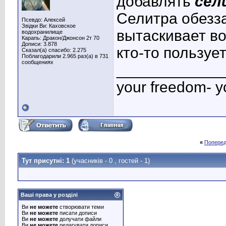
добавлять
сел
Селитра обезз
Псевдо: Алексей
Звідки Ви: Каховское
вытаскивает во
водохранилище
Карапь: Дракон/Джонсон 2т 70
Дописи: 3.878
кто-то пользуе
Сказал(а) спасибо: 2.275
Поблагодарили 2.965 раз(а) в 731
сообщениях
____________
your freedom- y
«
Поперед
Тут присутні: 1
(учасників - 0 , гостей - 1)
Ваші права у розділі
Ви
не можете
створювати теми
Ви
не можете
писати дописи
Ви
не можете
долучати файли
Ви
не можете
редагувати дописи