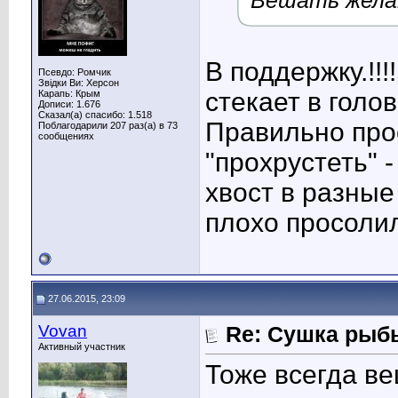
Вешать желат
В поддержку.!!!
Псевдо: Ромчик
Звідки Ви: Херсон
стекает в голо
Карапь: Крым
Дописи: 1.676
Сказал(а) спасибо: 1.518
Правильно про
Поблагодарили 207 раз(а) в 73
сообщениях
"прохрустеть" -
хвост в разные
плохо просоли
27.06.2015, 23:09
Vovan
Re: Сушка рыб
Активный участник
Тоже всегда ве