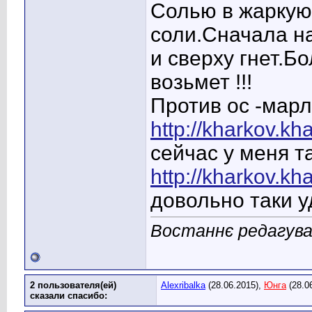
Солью в жаркую
соли.Сначала н
и сверху гнет.Б
возьмет !!!
Против ос -марл
http://kharkov.kh
сейчас у меня т
http://kharkov.kh
довольно таки у
Востаннє редагував
2 пользователя(ей)
Alexribalka
(28.06.2015),
Юнга
(28.0
сказали cпасибо: