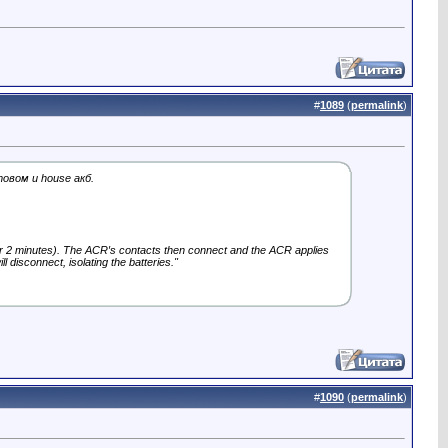
#
1089
(
permalink
)
овом и house акб.
 for 2 minutes). The ACR′s contacts then connect and the ACR applies
 disconnect, isolating the batteries."
#
1090
(
permalink
)