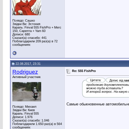
Псевдо: Сашко
Звідки Ви: Эстония
Карапь: Finval 555 FishPro + Merc
150, Сарепта + Yam 60
Дописи: 680
Сказал(а) спасибо: 441
Поблагодарили 209 раз(а) в 72
сообщениях
22.08.2017, 23:31
Rodriguez
Re: 555 FishPro
Активный участник
Цитата:
Допис від
sa
продолжаю доукомплектовыв
можно туда вставить?
И второй вопрос. На какую
Самые обыкновенные автомобильные
Псевдо: Михаил
Звідки Ви: Киев
Карапь: Finval 555
Дописи: 1.976
Сказал(а) спасибо: 1.046
Поблагодарили 1.650 раз(а) в 564
сообщениях