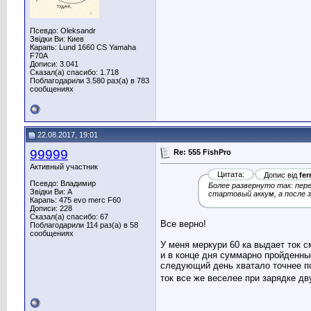
Псевдо: Oleksandr
Звідки Ви: Киев
Карапь: Lund 1660 CS Yamaha
F70A
Дописи: 3.041
Сказал(а) спасибо: 1.718
Поблагодарили 3.580 раз(а) в 783
сообщениях
22.08.2017, 19:01
99999
Re: 555 FishPro
Активный участник
Цитата:
Допис від
fer
Псевдо: Владимир
Более развернуто так: пер
Звідки Ви: A
стартовый аккум, а после 
Карапь: 475 evo merc F60
Дописи: 228
Сказал(а) спасибо: 67
Все верно!
Поблагодарили 114 раз(а) в 58
сообщениях
У меня меркури 60 ка выдает ток с
и в конце дня суммарно пройденные
следующий день хватало точнее пол
ток все же веселее при зарядке дв