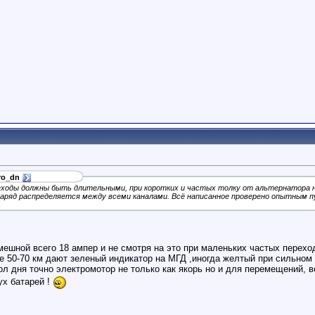
ro_dn
еходы должны быть длительными, при коротких и частых толку от альтернатора н
заряд распределяется между всеми каналами. Всё написанное проверено опытным 
мешной всего 18 ампер и не смотря на это при маленьких частых переход
 50-70 км дают зеленый индикатор на МГД ,иногда желтый при сильном ве
 дня точно электромотор не только как якорь но и для перемещений, вс
ух батарей !