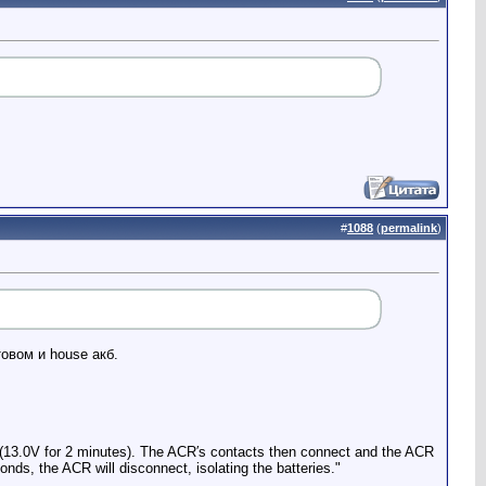
#
1088
(
permalink
)
овом и house акб.
ve (13.0V for 2 minutes). The ACR′s contacts then connect and the ACR
onds, the ACR will disconnect, isolating the batteries."