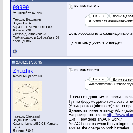
99999
Re: 555 FishPro
Активный участник
Цитата:
Допис від
sa
Псевдо: Владимир
а почему не влагозащищенн
Звідки Ви: A
Карапь: 475 evo merc F60
Дописи: 228
Есть хорошие влагозащищенные инф
Сказал(а) спасибо: 67
Поблагодарили 114 раз(а) в 58
сообщениях
Ну или как у усех что найдем.
23.08.2017, 06:35
Zhuzhik
Re: 555 FishPro
Активный участник
Цитата:
Допис від
ser
Альтернаторы сначала за
Чтобы не вдаваться в споры... воз
Тут на форуме даже тема есть отде
(Альтернатор (alternator) это генер
Думаю, вы имеете ввиду ACR (automa
Например, вот такое
http://www.blu
Псевдо: Oleksandr
Цит: "How does an ACR work?
Звідки Ви: Киев
An ACR senses when the voltage of eit
Карапь: Lund 1660 CS Yamaha
F70A
applies the charge to both batteries. 
Дописи: 3.041