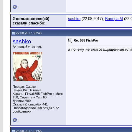
2 пользователя(ей)
sashko
(22.08.2017),
Валера М
(22.
сказали cпасибо:
22.08.2017, 23:48
sashko
Re: 555 FishPro
Активный участник
а почему не влагозащищенные или
Псевдо: Сашко
Звідки Ви: Эстония
Карапь: Finval 555 FishPro + Merc
150, Сарепта + Yam 60
Дописи: 680
Сказал(а) спасибо: 441
Поблагодарили 209 раз(а) в 72
сообщениях
23.08.2017, 01:55