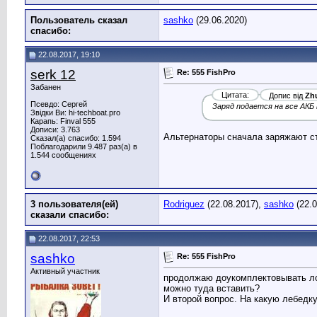
Пользователь сказал
sashko
(29.06.2020)
cпасибо:
22.08.2017, 19:10
serk 12
Re: 555 FishPro
Забанен
Цитата:
Допис від
Zh
Псевдо: Сергей
Заряд подается на все АКБ 
Звідки Ви: hi-techboat.pro
Карапь: Finval 555
Дописи: 3.763
Альтернаторы сначала заряжают с
Сказал(а) спасибо: 1.594
Поблагодарили 9.487 раз(а) в
1.544 сообщениях
3 пользователя(ей)
Rodriguez
(22.08.2017),
sashko
(22.0
сказали cпасибо:
22.08.2017, 22:53
sashko
Re: 555 FishPro
Активный участник
продолжаю доукомплектовывать лод
можно туда вставить?
И второй вопрос. На какую лебедк