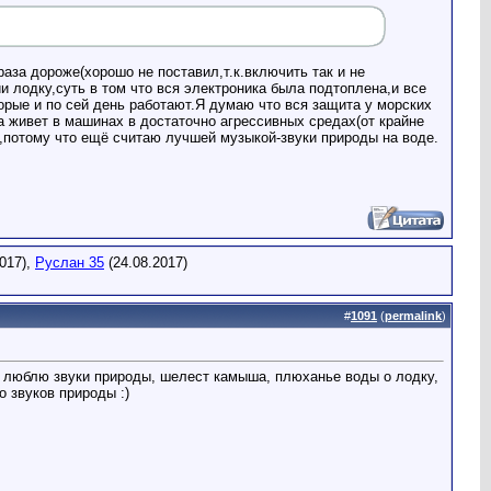
аза дороже(хорошо не поставил,т.к.включить так и не
 лодку,суть в том что вся электроника была подтоплена,и все
орые и по сей день работают.Я думаю что вся защита у морских
а живет в машинах в достаточно агрессивных средах(от крайне
потому что ещё считаю лучшей музыкой-звуки природы на воде.
017),
Руслан 35
(24.08.2017)
#
1091
(
permalink
)
е люблю звуки природы, шелест камыша, плюханье воды о лодку,
о звуков природы :)