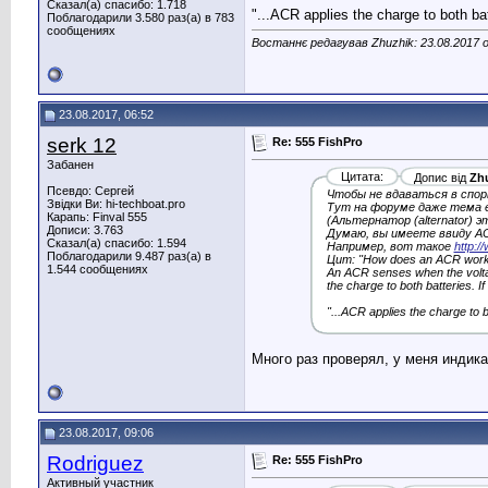
Сказал(а) спасибо: 1.718
"...ACR applies the charge to both ba
Поблагодарили 3.580 раз(а) в 783
сообщениях
Востаннє редагував Zhuzhik: 23.08.2017 
23.08.2017, 06:52
serk 12
Re: 555 FishPro
Забанен
Цитата:
Допис від
Zh
Псевдо: Сергей
Чтобы не вдаваться в спор
Звідки Ви: hi-techboat.pro
Тут на форуме даже тема е
Карапь: Finval 555
(Альтернатор (alternator) э
Дописи: 3.763
Думаю, вы имеете ввиду ACR 
Сказал(а) спасибо: 1.594
Например, вот такое
http:
Поблагодарили 9.487 раз(а) в
Цит: "How does an ACR wor
1.544 сообщениях
An ACR senses when the voltage
the charge to both batteries. I
"...ACR applies the charge to b
Mного раз проверял, у меня индик
23.08.2017, 09:06
Rodriguez
Re: 555 FishPro
Активный участник