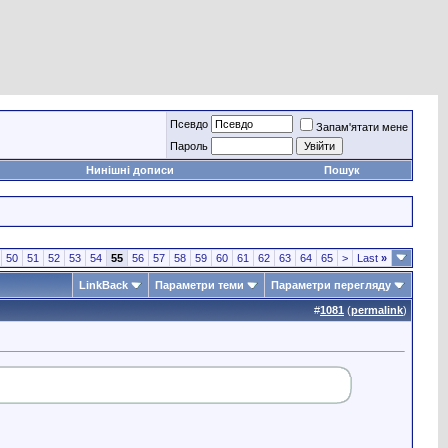
Псевдо
Запам'ятати мене
Пароль
Нинішні дописи
Пошук
50
51
52
53
54
55
56
57
58
59
60
61
62
63
64
65
>
Last
»
LinkBack
Параметри теми
Параметри перегляду
#
1081
(
permalink
)