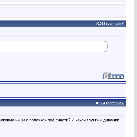
#
1083
(
permalink
)
#
1084
(
permalink
)
боковые ниши с полочкой под снасти? И какой глубины динамик