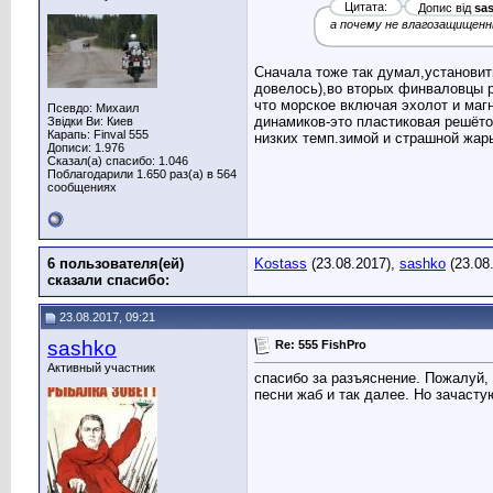
Цитата:
Допис від
sa
а почему не влагозащищенн
Сначала тоже так думал,установит
довелось),во вторых финваловцы р
что морское включая эхолот и маг
Псевдо: Михаил
динамиков-это пластиковая решёто
Звідки Ви: Киев
Карапь: Finval 555
низких темп.зимой и страшной жа
Дописи: 1.976
Сказал(а) спасибо: 1.046
Поблагодарили 1.650 раз(а) в 564
сообщениях
6 пользователя(ей)
Kostass
(23.08.2017),
sashko
(23.08
сказали cпасибо:
23.08.2017, 09:21
sashko
Re: 555 FishPro
Активный участник
спасибо за разъяснение. Пожалуй,
песни жаб и так далее. Но зачасту