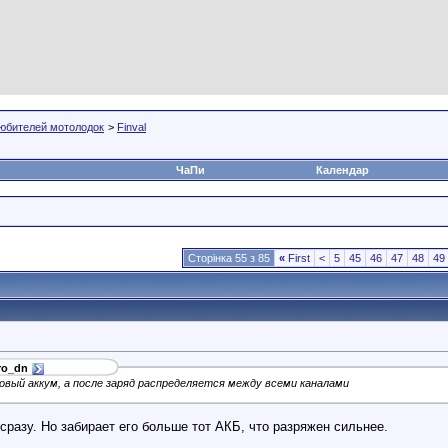
юбителей мотолодок
>
Finval
ЧаПи
Календар
Сторінка 55 з 85
«
First
<
5
45
46
47
48
49
ro_dn
вый аккум, а после заряд распределяется между всеми каналами
сразу. Но забирает его больше тот АКБ, что разряжен сильнее.