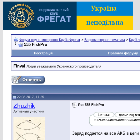
Форум водно-моторного Клуба Фрегат
>
Водномоторная тематика
>
Клуб л
555 FishPro
Реєстрація
Правила форуму
Finval
Лодки уважаемого Украинского производителя
22.08.2017, 17:25
Zhuzhik
Re: 555 FishPro
Активный участник
Цитата:
Допис від
fer
сначала заряжается старто
Заряд подается на все АКБ в цепи 