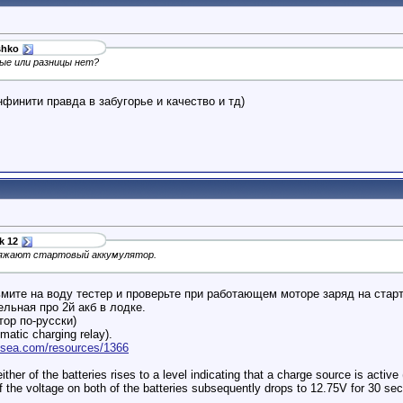
shko
ые или разницы нет?
инити правда в забугорье и качество и тд)
k 12
ряжают стартовый аккумулятор.
ьмите на воду тестер и проверьте при работающем моторе заряд на старт
льная про 2й акб в лодке.
атор по-русски)
tic charging relay).
esea.com/resources/1366
her of the batteries rises to a level indicating that a charge source is acti
If the voltage on both of the batteries subsequently drops to 12.75V for 30 sec