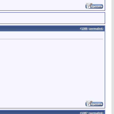
#
1086
(
permalink
)
#
1087
(
permalink
)