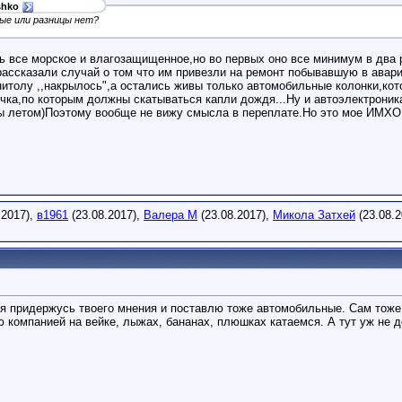
shko
ые или разницы нет?
ь все морское и влагозащищенное,но во первых оно все минимум в два р
ассказали случай о том что им привезли на ремонт побывавшую в аварии
нитолу ,,накрылось",а остались живы только автомобильные колонки,кот
чка,по которым должны скатываться капли дождя...Ну и автоэлектроник
ры летом)Поэтому вообще не вижу смысла в переплате.Но это мое ИМХО,
.2017),
в1961
(23.08.2017),
Валера М
(23.08.2017),
Микола Затхей
(23.08.2
 я придержусь твоего мнения и поставлю тоже автомобильные. Сам тож
ю компанией на вейке, лыжах, бананах, плюшках катаемся. А тут уж не д