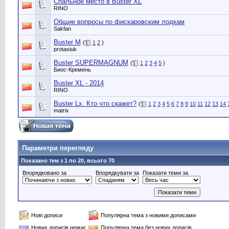
Спальное место в Buster XL
RINO
Общие вопросы по фискаровским лодкам
Sakfan
Buster M
(
1
2
)
protasiuk
Buster SUPERMAGNUM
(
1
2
3
4
5
)
Биос-Кремень
Buster XL - 2014
RINO
Buster Lx. Кто что скажет?
(
1
2
3
4
5
6
7
8
9
10
11
12
13
14
matrix
Параметри перегляду
Показано тем з 1 по 20, всього 70
Впорядковано за
Впорядкувати за
Показати теми за
Нові дописи
Популярна тема з новими дописами
Нових дописів немає
Популярна тема без нових дописів