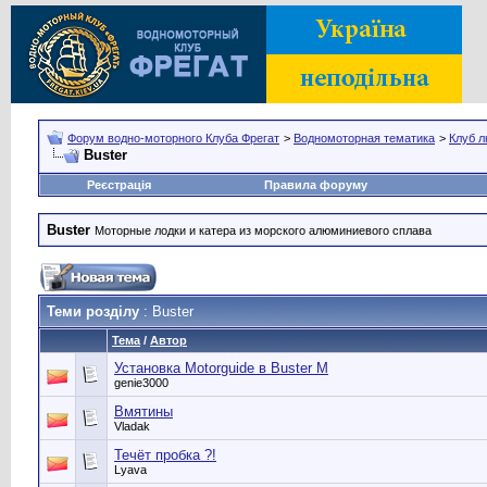
Форум водно-моторного Клуба Фрегат
>
Водномоторная тематика
>
Клуб л
Buster
Реєстрація
Правила форуму
Buster
Моторные лодки и катера из морского алюминиевого сплава
Теми розділу
: Buster
Тема
/
Автор
Установка Motorguide в Buster M
genie3000
Вмятины
Vladak
Течёт пробка ?!
Lyava