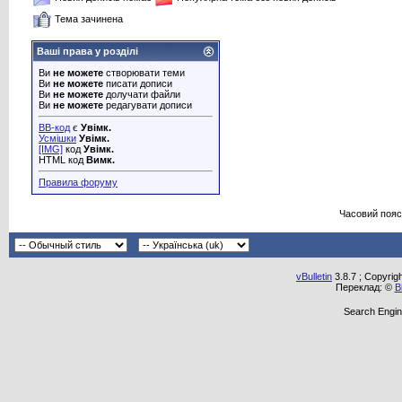
Тема зачинена
Ваші права у розділі
Ви
не можете
створювати теми
Ви
не можете
писати дописи
Ви
не можете
долучати файли
Ви
не можете
редагувати дописи
BB-код
є
Увімк.
Усмішки
Увімк.
[IMG]
код
Увімк.
HTML код
Вимк.
Правила форуму
Часовий пояс
vBulletin
3.8.7 ; Copyrig
Переклад: ©
В
Search Engin