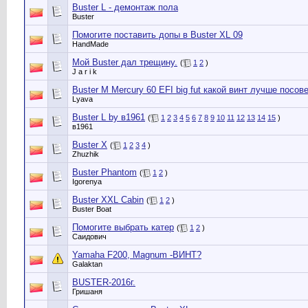
Buster L - демонтаж пола
Buster
Помогите поставить допы в Buster XL 09
HandMade
Мой Buster дал трещину.
(
1
2
)
J a r i k
Buster M Mercury 60 EFI big fut какой винт лучше посов
Lyava
Buster L by в1961
(
1
2
3
4
5
6
7
8
9
10
11
12
13
14
15
)
в1961
Buster X
(
1
2
3
4
)
Zhuzhik
Buster Phantom
(
1
2
)
Igorenya
Buster XXL Cabin
(
1
2
)
Buster Boat
Помогите выбрать катер
(
1
2
)
Саидович
Yamaha F200, Magnum -ВИНТ?
Galaktan
BUSTER-2016г.
Гришаня